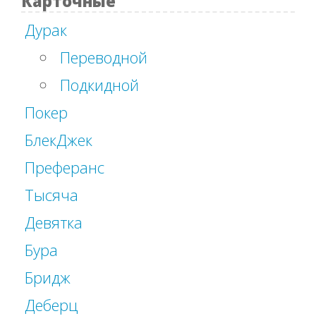
Карточные
Дурак
Переводной
Подкидной
Покер
БлекДжек
Преферанс
Тысяча
Девятка
Бура
Бридж
Деберц