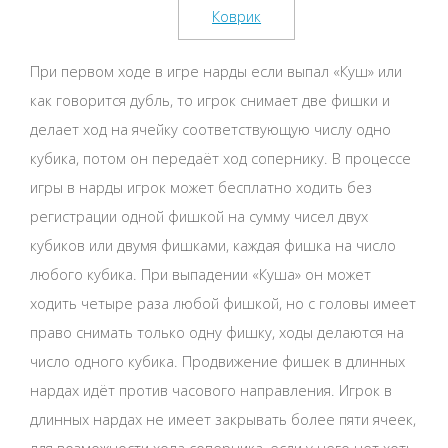
При первом ходе в игре нарды если выпал «Куш» или
как говорится дубль, то игрок снимает две фишки и
делает ход на ячейку соответствующую числу одно
кубика, потом он передаёт ход сопернику. В процессе
игры в нарды игрок может бесплатно ходить без
регистрации одной фишкой на сумму чисел двух
кубиков или двумя фишками, каждая фишка на число
любого кубика. При выпадении «Куша» он может
ходить четыре раза любой фишкой, но с головы имеет
право снимать только одну фишку, ходы делаются на
число одного кубика. Продвижение фишек в длинных
нардах идёт против часового направления. Игрок в
длинных нардах не имеет закрывать более пяти ячеек,
для возможности хода соперника, если у него нет хоть