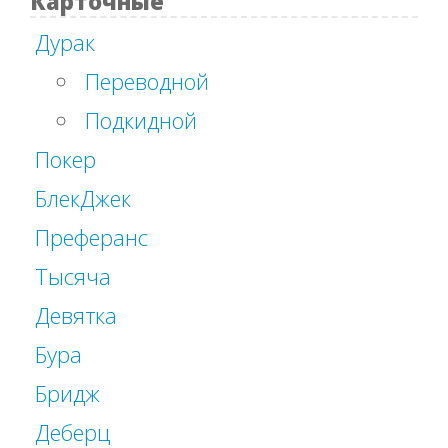
Карточные
Дурак
Переводной
Подкидной
Покер
БлекДжек
Преферанс
Тысяча
Девятка
Бура
Бридж
Деберц