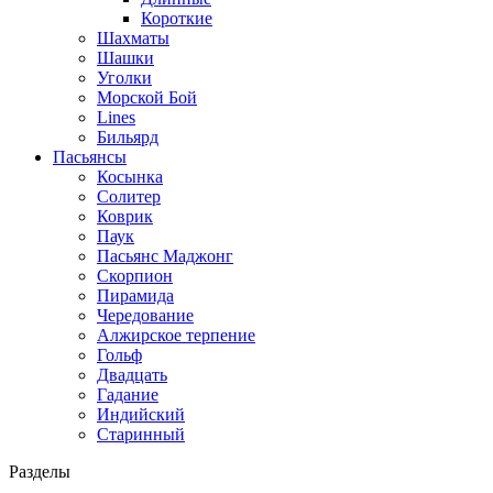
Короткие
Шахматы
Шашки
Уголки
Морской Бой
Lines
Бильярд
Пасьянсы
Косынка
Солитер
Коврик
Паук
Пасьянс Маджонг
Скорпион
Пирамида
Чередование
Алжирское терпение
Гольф
Двадцать
Гадание
Индийский
Старинный
Разделы