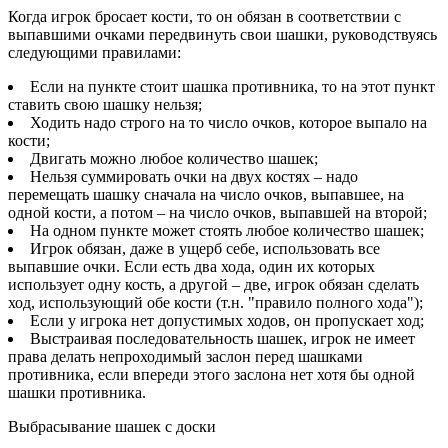
Когда игрок бросает кости, то он обязан в соответствии с
выпавшими очками передвинуть свои шашки, руководствуясь
следующими правилами:
Если на пункте стоит шашка противника, то на этот пункт
ставить свою шашку нельзя;
Ходить надо строго на то число очков, которое выпало на
кости;
Двигать можно любое количество шашек;
Нельзя суммировать очки на двух костях – надо
перемещать шашку сначала на число очков, выпавшее, на
одной кости, а потом – на число очков, выпавшей на второй;
На одном пункте может стоять любое количество шашек;
Игрок обязан, даже в ущерб себе, использовать все
выпавшие очки. Если есть два хода, один их которых
использует одну кость, а другой – две, игрок обязан сделать
ход, использующий обе кости (т.н. "правило полного хода");
Если у игрока нет допустимых ходов, он пропускает ход;
Выстраивая последовательность шашек, игрок не имеет
права делать непроходимый заслон перед шашками
противника, если впереди этого заслона нет хотя бы одной
шашки противника.
Выбрасывание шашек с доски