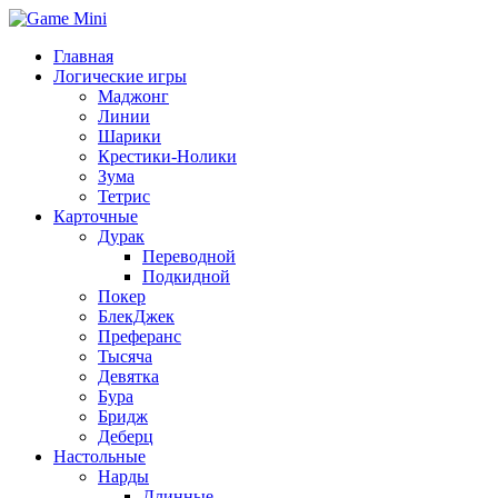
Главная
Логические игры
Маджонг
Линии
Шарики
Крестики-Нолики
Зума
Тетрис
Карточные
Дурак
Переводной
Подкидной
Покер
БлекДжек
Преферанс
Тысяча
Девятка
Бура
Бридж
Деберц
Настольные
Нарды
Длинные