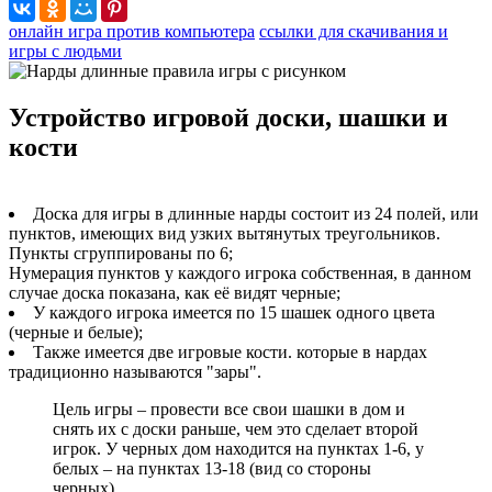
онлайн игра против компьютера
ссылки для скачивания и
игры с людьми
Устройство игровой доски, шашки и
кости
Доска для игры в длинные нарды состоит из 24 полей, или
пунктов, имеющих вид узких вытянутых треугольников.
Пункты сгруппированы по 6;
Нумерация пунктов у каждого игрока собственная, в данном
случае доска показана, как её видят черные;
У каждого игрока имеется по 15 шашек одного цвета
(черные и белые);
Также имеется две игровые кости. которые в нардах
традиционно называются "зары".
Цель игры – провести все свои шашки в дом и
снять их с доски раньше, чем это сделает второй
игрок. У черных дом находится на пунктах 1-6, у
белых – на пунктах 13-18 (вид со стороны
черных).