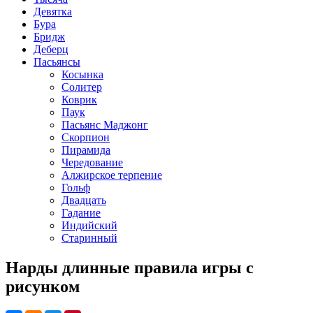
Девятка
Бура
Бридж
Деберц
Пасьянсы
Косынка
Солитер
Коврик
Паук
Пасьянс Маджонг
Скорпион
Пирамида
Чередование
Алжирское терпение
Гольф
Двадцать
Гадание
Индийский
Старинный
Нарды длинные правила игры с
рисунком