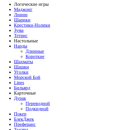
Логические игры
Маджонг
Линии
Шарики
Крестики-Нолики
Зума
Тетрис
Настольные
Нарды
Длинные
Короткие
Шахматы
Шашки
Уголки
Морской Бой
Lines
Бильярд
Карточные
Дурак
Переводной
Подкидной
Покер
БлекДжек
Преферанс
Тысяча