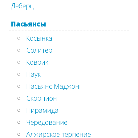
Деберц
Пасьянсы
Косынка
Солитер
Коврик
Паук
Пасьянс Маджонг
Скорпион
Пирамида
Чередование
Алжирское терпение