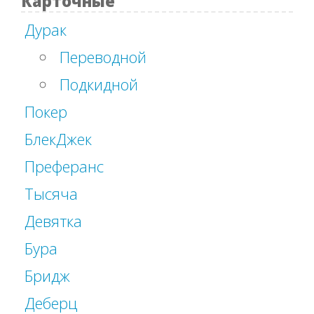
Карточные
Дурак
Переводной
Подкидной
Покер
БлекДжек
Преферанс
Тысяча
Девятка
Бура
Бридж
Деберц