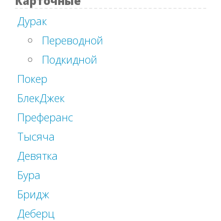
Карточные
Дурак
Переводной
Подкидной
Покер
БлекДжек
Преферанс
Тысяча
Девятка
Бура
Бридж
Деберц