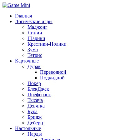
Главная
Логические игры
Маджонг
Линии
Шарики
Крестики-Нолики
Зума
Тетрис
Карточные
Дурак
Переводной
Подкидной
Покер
БлекДжек
Преферанс
Тысяча
Девятка
Бура
Бридж
Деберц
Настольные
Нарды
Длинные