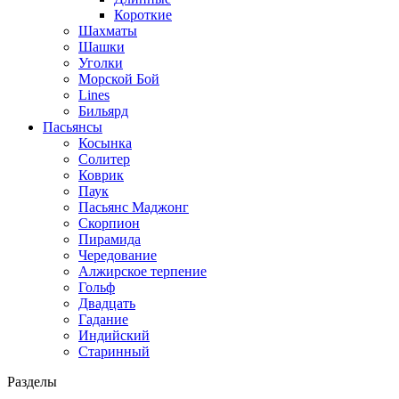
Короткие
Шахматы
Шашки
Уголки
Морской Бой
Lines
Бильярд
Пасьянсы
Косынка
Солитер
Коврик
Паук
Пасьянс Маджонг
Скорпион
Пирамида
Чередование
Алжирское терпение
Гольф
Двадцать
Гадание
Индийский
Старинный
Разделы