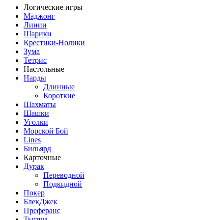
Логические игры
Маджонг
Линии
Шарики
Крестики-Нолики
Зума
Тетрис
Настольные
Нарды
Длинные
Короткие
Шахматы
Шашки
Уголки
Морской Бой
Lines
Бильярд
Карточные
Дурак
Переводной
Подкидной
Покер
БлекДжек
Преферанс
Тысяча