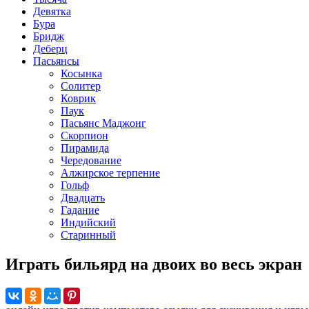
Девятка
Бура
Бридж
Деберц
Пасьянсы
Косынка
Солитер
Коврик
Паук
Пасьянс Маджонг
Скорпион
Пирамида
Чередование
Алжирское терпение
Гольф
Двадцать
Гадание
Индийский
Старинный
Играть бильярд на двоих во весь экран