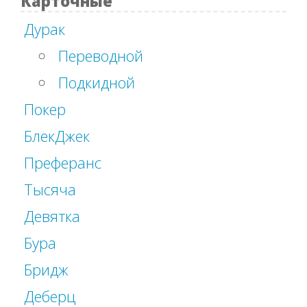
Карточные
Дурак
Переводной
Подкидной
Покер
БлекДжек
Преферанс
Тысяча
Девятка
Бура
Бридж
Деберц