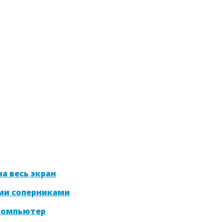
а весь экран
ми соперниками
 компьютер