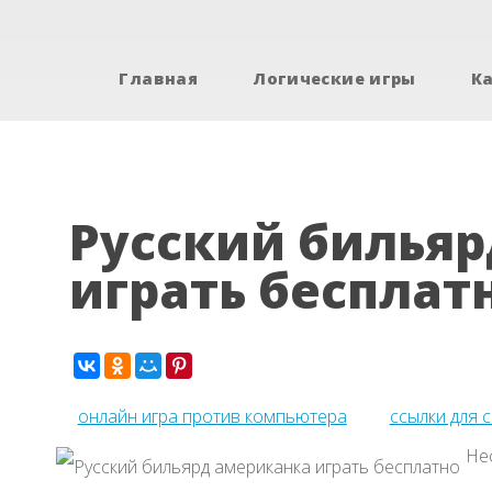
Главная
Логические игры
К
Русский билья
играть бесплат
онлайн игра против компьютера
ссылки для 
Нес