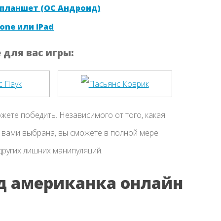
 планшет (ОС Андроид)
one или iPad
для вас игры:
ожете победить. Независимого от того, какая
 вами выбрана, вы сможете в полной мере
других лишних манипуляций.
рд американка онлайн