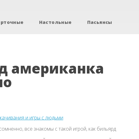
арточные
Настольные
Пасьянсы
рд американка
но
скачивания и игры с людьми
омненно, все знакомы с такой игрой, как бильярд