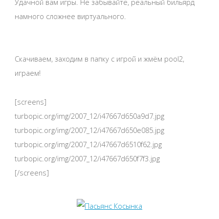
Удачной вам игры. Не забывайте, реальный бильярд
намного сложнее виртуального.
Скачиваем, заходим в папку с игрой и жмём pool2,
играем!
[screens]
turbopic.org/img/2007_12/i47667d650a9d7.jpg
turbopic.org/img/2007_12/i47667d650e085.jpg
turbopic.org/img/2007_12/i47667d6510f62.jpg
turbopic.org/img/2007_12/i47667d650f7f3.jpg
[/screens]