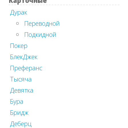
Карточные
Дурак
Переводной
Подкидной
Покер
БлекДжек
Преферанс
Тысяча
Девятка
Бура
Бридж
Деберц