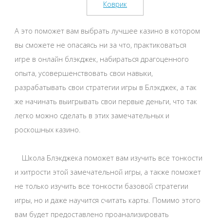
А это поможет вам выбрать лучшее казино в котором
вы сможете не опасаясь ни за что, практиковаться
игре в онлайн блэкджек, набираться драгоценного
опыта, усовершенствовать свои навыки,
разрабатывать свои стратегии игры в Блэкджек, а так
же начинать выигрывать свои первые деньги, что так
легко можно сделать в этих замечательных и
роскошных казино.
Школа Блэкджека поможет вам изучить все тонкости
и хитрости этой замечательной игры, а также поможет
не только изучить все тонкости базовой стратегии
игры, но и даже научится считать карты. Помимо этого
вам будет предоставлено проанализировать