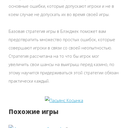
основные ошибки, которые допускают игроки и не в
коем случае не допускать их во время своей игры.
Базовая стратегия игры в Блэкджек поможет вам
предотвратить множество простых ошибок, которые
совершают игроки в связи со своей неопытностью.
Стратегия рассчитана на то что бы игрок мог
увеличить свои шансы на выигрыш перед казино, по
этому научится придерживаться этой стратегии обязан
практически каждый.
Похожие игры