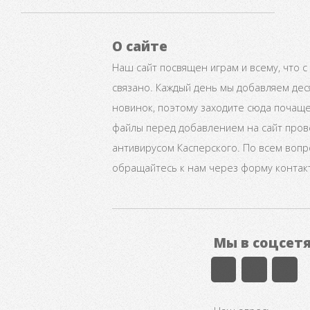
О сайте
Наш сайт посвящен играм и всему, что с
связано. Каждый день мы добавляем дес
новинок, поэтому заходите сюда почаще
файлы перед добавлением на сайт про
антивирусом Касперского. По всем воп
обращайтесь к нам через форму контак
Мы в соцсет