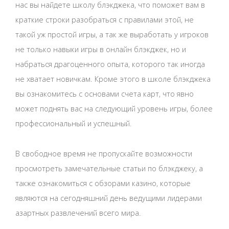
нас вы найдете школу блэкджека, что поможет вам в
краткие строки разобраться с правилами этой, не
такой уж простой игры, а так же выработать у игроков
не только навыки игры в онлайн блэкджек, но и
набраться драгоценного опыта, которого так иногда
не хватает новичкам. Кроме этого в школе блэкджека
вы ознакомитесь с основами счета карт, что явно
может поднять вас на следующий уровень игры, более
профессиональный и успешный.
В свободное время не пропускайте возможности
просмотреть замечательные статьи по блэкджеку, а
также ознакомиться с обзорами казино, которые
являются на сегодняшний день ведущими лидерами
азартных развлечений всего мира.