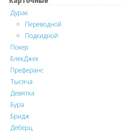
Карточные
Дурак
Переводной
Подкидной
Покер
БлекДжек
Преферанс
Тысяча
Девятка
Бура
Бридж
Деберц