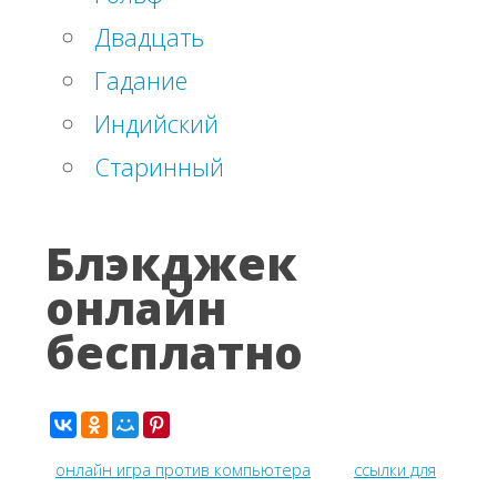
Двадцать
Гадание
Индийский
Старинный
Блэкджек
онлайн
бесплатно
онлайн игра против компьютера
ссылки для