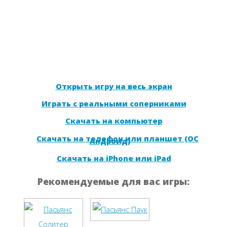
Открыть игру на весь экран
Играть с реальными соперниками
Скачать на компьютер
Скачать на телефон или планшет (ОС
Андроид)
Скачать на iPhone или iPad
Рекомендуемые для вас игры: