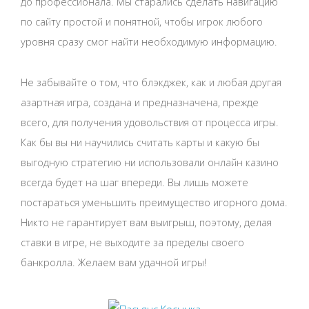
до профессионала. Мы старались сделать навигацию
по сайту простой и понятной, чтобы игрок любого
уровня сразу смог найти необходимую информацию.
Не забывайте о том, что блэкджек, как и любая другая
азартная игра, создана и предназначена, прежде
всего, для получения удовольствия от процесса игры.
Как бы вы ни научились считать карты и какую бы
выгодную стратегию ни использовали онлайн казино
всегда будет на шаг впереди. Вы лишь можете
постараться уменьшить преимущество игорного дома.
Никто не гарантирует вам выигрыш, поэтому, делая
ставки в игре, не выходите за пределы своего
банкролла. Желаем вам удачной игры!