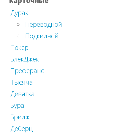
Карточные
Дурак
Переводной
Подкидной
Покер
БлекДжек
Преферанс
Тысяча
Девятка
Бура
Бридж
Деберц