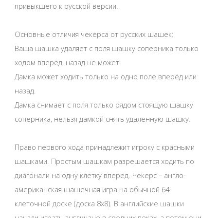
привыкшего к русской версии.
Основные отличия чекерса от русских шашек:
Ваша шашка удаляет с поля шашку соперника только
ходом вперёд, назад не может.
Дамка может ходить только на одно поле вперёд или
назад.
Дамка снимает с поля только рядом стоящую шашку
соперника, нельзя дамкой снять удаленную шашку.
Право первого хода принадлежит игроку с красными
шашками. Простым шашкам разрешается ходить по
диагонали на одну клетку вперёд. Чекерс – англо-
американская шашечная игра на обычной 64-
клеточной доске (доска 8x8). В английские шашки
начали играть англичане в средних веках, а потом они