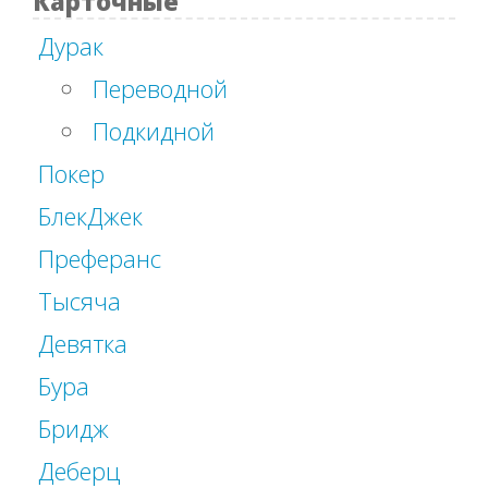
Карточные
Дурак
Переводной
Подкидной
Покер
БлекДжек
Преферанс
Тысяча
Девятка
Бура
Бридж
Деберц