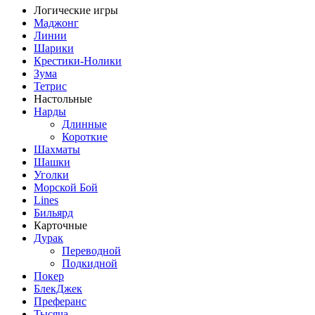
Логические игры
Маджонг
Линии
Шарики
Крестики-Нолики
Зума
Тетрис
Настольные
Нарды
Длинные
Короткие
Шахматы
Шашки
Уголки
Морской Бой
Lines
Бильярд
Карточные
Дурак
Переводной
Подкидной
Покер
БлекДжек
Преферанс
Тысяча