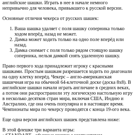
английские шашки. Играть в нее в начале немного
непривычно для человека, привыкшего к русской версии.
Основные отличия чекерса от русских шашек:
Ваша шашка удаляет с поля шашку соперника только
ходом вперёд, назад не может.
Дамка может ходить только на одно поле вперёд или
назад.
Дамка снимает с поля только рядом стоящую шашку
соперника, нельзя дамкой снять удаленную шашку.
Право первого хода принадлежит игроку с красными
шашками. Простым шашкам разрешается ходить по диагонали
на одну клетку вперёд. Чекерс – англо-американская
шашечная игра на обычной 64-клеточной доске (доска 8x8). В
английские шашки начали играть англичане в средних веках,
а потом они распространили эту логическую настольную игру
в несколько десятков стран мира, включая США, Индию и
Австралию, где она очень популярна и в настоящее время.
Чемпионаты мира по чекерсу проводятся с конца 19-ого века.
Еще одна версия английских шашек представлена ниже:
В этой флешке три варианта игры: