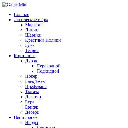
Главная
Логические игры
Маджонг
Линии
Шарики
Крестики-Нолики
Зума
Тетрис
Карточные
Дурак
Переводной
Подкидной
Покер
БлекДжек
Преферанс
Тысяча
Девятка
Бура
Бридж
Деберц
Настольные
Нарды
Длинные