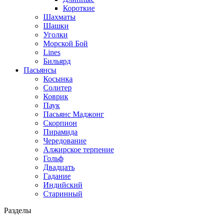
Короткие
Шахматы
Шашки
Уголки
Морской Бой
Lines
Бильярд
Пасьянсы
Косынка
Солитер
Коврик
Паук
Пасьянс Маджонг
Скорпион
Пирамида
Чередование
Алжирское терпение
Гольф
Двадцать
Гадание
Индийский
Старинный
Разделы