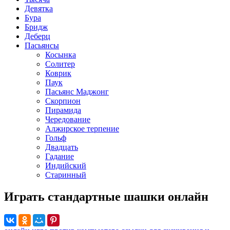
Девятка
Бура
Бридж
Деберц
Пасьянсы
Косынка
Солитер
Коврик
Паук
Пасьянс Маджонг
Скорпион
Пирамида
Чередование
Алжирское терпение
Гольф
Двадцать
Гадание
Индийский
Старинный
Играть стандартные шашки онлайн