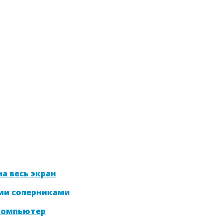
а весь экран
ми соперниками
 компьютер