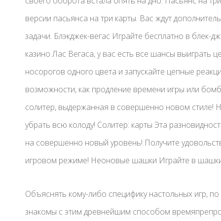
своего оборота встала опять на дно. Пасьянс на тр
версии пасьянса на три карты. Вас ждут дополнител
задачи. Блэкджек-вегас Играйте бесплатно в блек-дж
казино Лас Вегаса, у вас есть все шансы выиграть 
носорогов одного цвета и запускайте цепные реакц
возможности, как продление времени игры или бомб
солитер, выдержанная в совершенно новом стиле! Н
убрать всю колоду! Солитер: карты Эта разновиднос
на совершенно новый уровень! Получите удовольст
игровом режиме! Неоновые шашки Играйте в шашк
Объяснять кому-либо специфику настольных игр, по 
знакомы с этим древнейшим способом времяпрепро