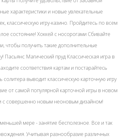
и карты Получите удовольствие от забавной
ьные характеристики и новые увлекательные
ек, классическую игру-казино. Пройдитесь по всем
целое состояние! Хоккей с носорогами Сбивайте
ии, чтобы получить такие дополнительные
у! Пасьянс Магический пруд Классическая игра в
аходите соответствия картам и постарайтесь
ть солитера выводит классическую карточную игру
вие от самой популярной карточной игры в новом
и с совершенно новым неоновым дизайном!
меньшей мере - занятие бесполезное. Все и так
вождения. Учитывая разнообразие различных