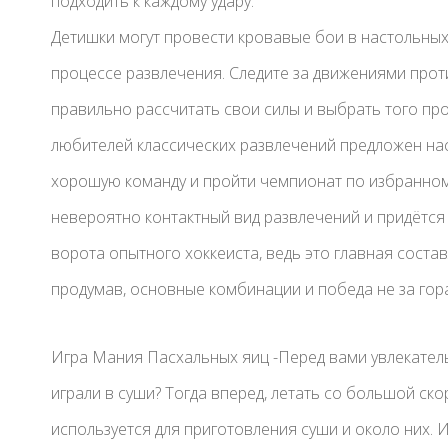
подходить к каждому удару.
Детишки могут провести кровавые бои в настольных
процессе развлечения. Следите за движениями прот
правильно рассчитать свои силы и выбрать того про
любителей классических развлечений предложен нас
хорошую команду и пройти чемпионат по избранному
невероятно контактный вид развлечений и придётся
ворота опытного хоккеиста, ведь это главная сост
продумав, основные комбинации и победа не за гор
Игра Мания Пасхальных яиц -Перед вами увлекатель
играли в суши? Тогда вперед, летать со большой ско
используется для приготовления суши и около них. И