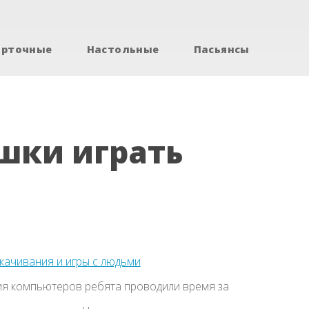
арточные
Настольные
Пасьянсы
шки играть
скачивания и игры с людьми
ия компьютеров ребята проводили время за