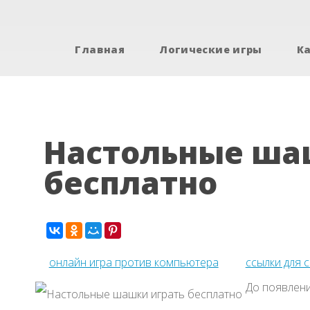
Главная
Логические игры
К
Настольные ша
бесплатно
онлайн игра против компьютера
ссылки для 
До появлен