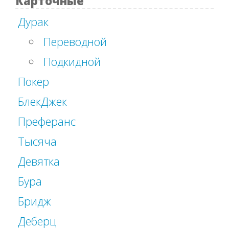
Карточные
Дурак
Переводной
Подкидной
Покер
БлекДжек
Преферанс
Тысяча
Девятка
Бура
Бридж
Деберц