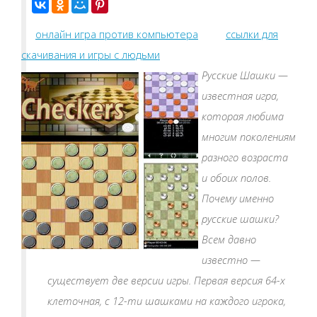
онлайн игра против компьютера
ссылки для
скачивания и игры с людьми
Русские Шашки —
известная игра,
которая любима
многим поколениям
разного возраста
и обоих полов.
Почему именно
русские шашки?
Всем давно
известно —
существует две версии игры. Первая версия 64-х
клеточная, с 12-ти шашками на каждого игрока,