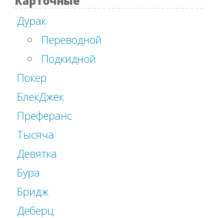
Карточные
Дурак
Переводной
Подкидной
Покер
БлекДжек
Преферанс
Тысяча
Девятка
Бура
Бридж
Деберц