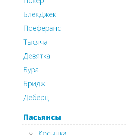
Покер
БлекДжек
Преферанс
Тысяча
Девятка
Бура
Бридж
Деберц
Пасьянсы
Косынка