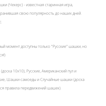
ки (Чекерс) - известная старинная игра,
ранившая свою популярность до наших дней.
с.
нный момент доступны только "Русские" шашки, но
я!)
(доска 10x10), Русские, Американский пул и
цкие, Шашки-самоеды и Случайные шашки (доска
ся правила передвижений шашек).