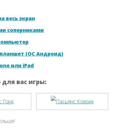
а весь экран
ми соперниками
 компьютер
 планшет (ОС Андроид)
one или iPad
для вас игры:
ольше!