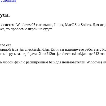
 с людьми
уск.
систем: Windows 95 или выше, Linux, MacOS и Solaris. Для игры
a, то проблем с игрой не будет.
and.exe.
андой java -jar checkersland.jar. Если вы планируете работать с
ь игру командой java -Xmx512m -jar checkersland.jar. где 512 
ь любой файл с расширением bat (для пользователей Windows) и