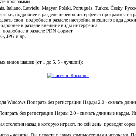
кте программы
atviešu, Magyar, Polski, Português, Turkce, Česky, Русский, Українська, العربية, ไทย,
языки, подробнее в разделе перевод интерфейса программы на 
авать свои, подробнее в разделе настройка внешнего вида доск
одробнее в разделе внешние виды интерфейса
, подробнее в разделе PDN формат
G, JPG и др.
 видов шашек (от 1 до 5, 5 - лучший):
для Windows Поиграть без регистрации Нарды 2.0 - скачать дли
.
оиграть без регистрации Нарды 2.0 - скачать длинные нарды. И
ая столетия назад в которую играют, по сей день, проводят сор
игра - девятка. Вы играете с двумя компьютерными игроками. Пер