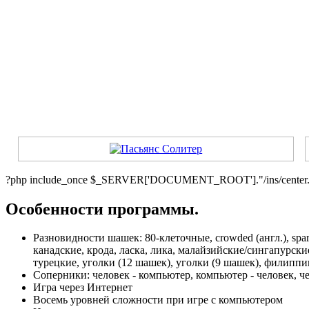
?php include_once $_SERVER['DOCUMENT_ROOT']."/ins/center.t
Особенности программы.
Разновидности шашек: 80-клеточные, crowded (англ.), spar
канадские, крода, ласка, лика, малайзийские/сингапурски
турецкие, уголки (12 шашек), уголки (9 шашек), филипп
Соперники: человек - компьютер, компьютер - человек, че
Игра через Интернет
Восемь уровней сложности при игре с компьютером