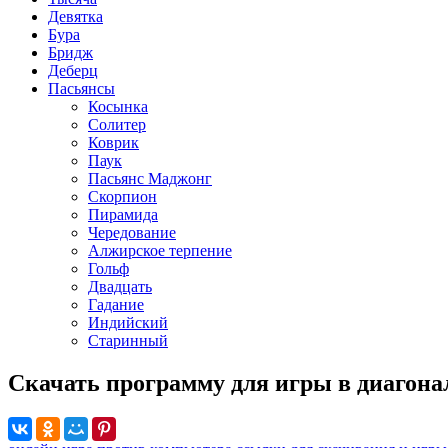
Девятка
Бура
Бридж
Деберц
Пасьянсы
Косынка
Солитер
Коврик
Паук
Пасьянс Маджонг
Скорпион
Пирамида
Чередование
Алжирское терпение
Гольф
Двадцать
Гадание
Индийский
Старинный
Скачать программу для игры в диаго