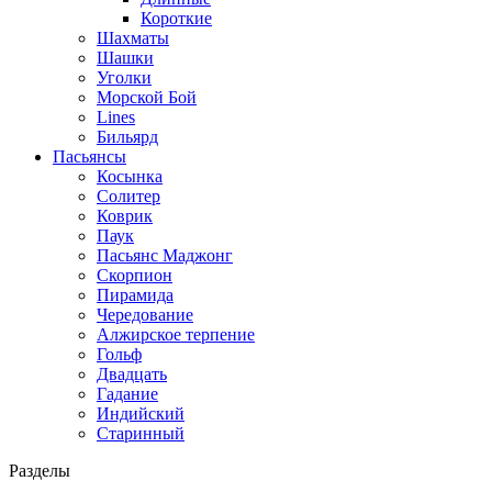
Короткие
Шахматы
Шашки
Уголки
Морской Бой
Lines
Бильярд
Пасьянсы
Косынка
Солитер
Коврик
Паук
Пасьянс Маджонг
Скорпион
Пирамида
Чередование
Алжирское терпение
Гольф
Двадцать
Гадание
Индийский
Старинный
Разделы