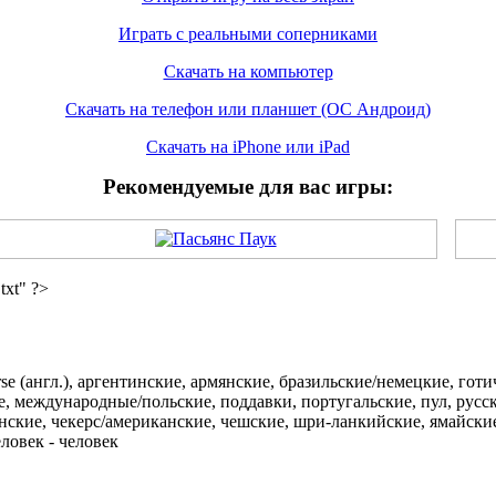
Играть с реальными соперниками
Скачать на компьютер
Скачать на телефон или планшет (ОС Андроид)
Скачать на iPhone или iPad
Рекомендуемые для вас игры:
xt" ?>
se (англ.), аргентинские, армянские, бразильские/немецкие, гот
е, международные/польские, поддавки, португальские, пул, русс
инские, чекерс/американские, чешские, шри-ланкийские, ямайски
ловек - человек