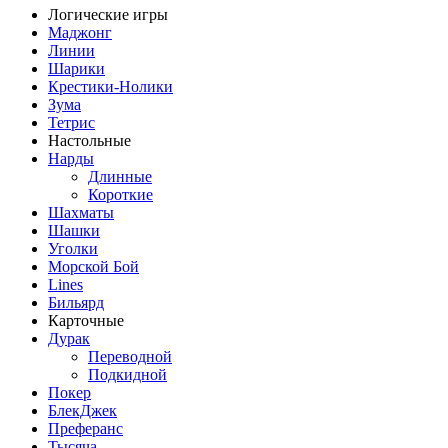
Логические игры
Маджонг
Линии
Шарики
Крестики-Нолики
Зума
Тетрис
Настольные
Нарды
Длинные
Короткие
Шахматы
Шашки
Уголки
Морской Бой
Lines
Бильярд
Карточные
Дурак
Переводной
Подкидной
Покер
БлекДжек
Преферанс
Тысяча