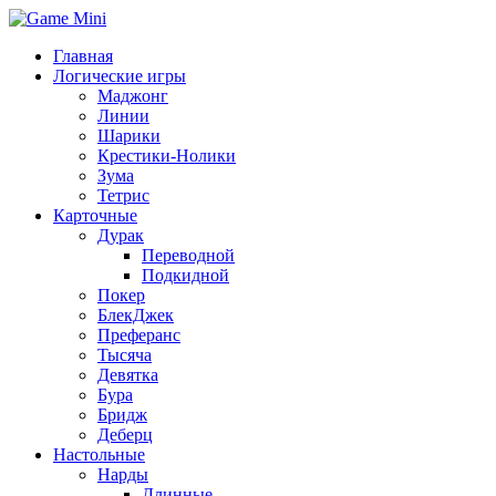
Главная
Логические игры
Маджонг
Линии
Шарики
Крестики-Нолики
Зума
Тетрис
Карточные
Дурак
Переводной
Подкидной
Покер
БлекДжек
Преферанс
Тысяча
Девятка
Бура
Бридж
Деберц
Настольные
Нарды
Длинные