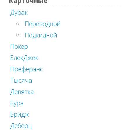
Карточные
Дурак
Переводной
Подкидной
Покер
БлекДжек
Преферанс
Тысяча
Девятка
Бура
Бридж
Деберц