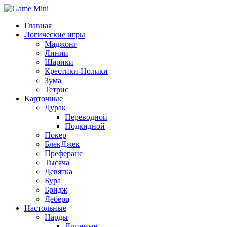
Главная
Логические игры
Маджонг
Линии
Шарики
Крестики-Нолики
Зума
Тетрис
Карточные
Дурак
Переводной
Подкидной
Покер
БлекДжек
Преферанс
Тысяча
Девятка
Бура
Бридж
Деберц
Настольные
Нарды
Длинные