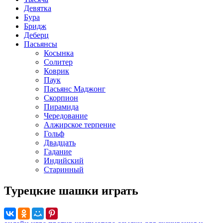
Девятка
Бура
Бридж
Деберц
Пасьянсы
Косынка
Солитер
Коврик
Паук
Пасьянс Маджонг
Скорпион
Пирамида
Чередование
Алжирское терпение
Гольф
Двадцать
Гадание
Индийский
Старинный
Турецкие шашки играть