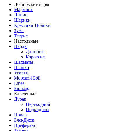
Логические игры
Маджонг
Линии
Шарики
Крестики-Нолики
Зума
Тетрис
Настольные
Нарды
Длинные
Короткие
Шахматы
Шашки
Уголки
Морской Бой
Lines
Бильярд
Карточные
Дурак
Переводной
Подкидной
Покер
БлекДжек
Преферанс
Тысяча