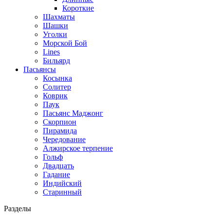
Короткие
Шахматы
Шашки
Уголки
Морской Бой
Lines
Бильярд
Пасьянсы
Косынка
Солитер
Коврик
Паук
Пасьянс Маджонг
Скорпион
Пирамида
Чередование
Алжирское терпение
Гольф
Двадцать
Гадание
Индийский
Старинный
Разделы