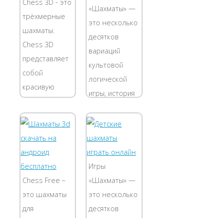
Chess 3D - это
ваш,
играть в
«Шахматы» —
трёхмерные
следующий за
шахматы.
это несколько
шахматы.
компьютером.
Данными...
десятков
Chess 3D
А дальше, как
вариаций
представляет
получится....
культовой
собой
логической
красивую
игры, история
трёхмерную
которой
игру в
насчитывает
шахматы.
уже свыше
Chess 3D
полутора
предоставляет
тысяч лет.
Игры
возможность
Играть в них
Chess Free –
«Шахматы» —
играть как с
можно
это шахматы
это несколько
компьютером
совершенно
для
десятков
так и с живым