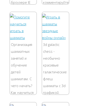
броузере IE
комментируйте
или Mozilla
и делитесь
Firefox должна
своими
быть
достижениями
включена
в соцсетях.
поддержка
Узнай самого
JavaScript. Для
лучшего
Организация
3d galactic
выполнения
игрока
шахматных
chess -
хода Вам
нашего сайта
занятий и
необычно
необходимо
в Игры...
обучение
красивые
сделать два
детей
галактические
клика мышкой:
шахматам. С
флеш
после...
чего начать?
шахматы с 3d
Как научиться
графикой.
играть в
Шахматная