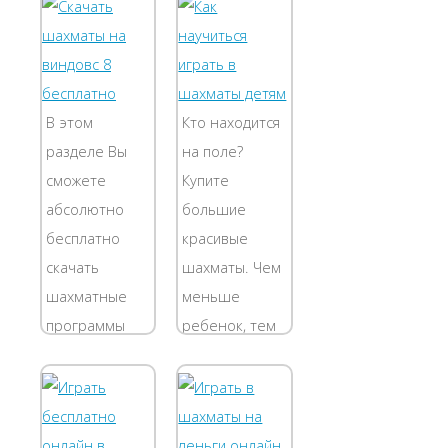
шахматы? В
доска
школе и дома.
буквально
Здравствуйте!
парит в
Вы хотите,
межзвезном
чтобы ваш
пространстве.
В этом
Кто находится
ребёнок
В шахматной
разделе Вы
на поле?
начал
игре есть 2
сможете
Купите
заниматься
уровня
абсолютно
большие
шахматами....
сложности. Вы
бесплатно
красивые
начинаете...
скачать
шахматы. Чем
шахматные
меньше
программы
ребенок, тем
для
крупнее
компьютера.
должны быть
На данный
фигурки.
момент в
Младший