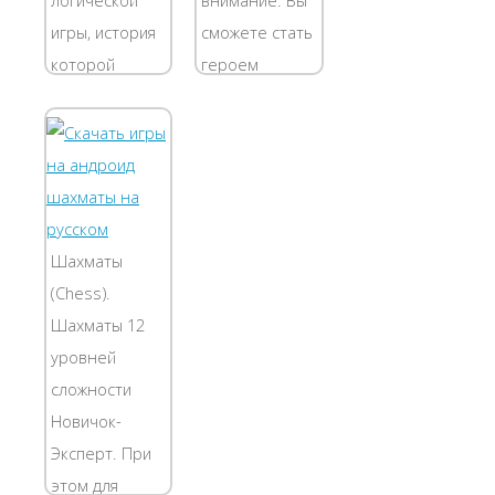
игры, история
сможете стать
которой
героем
насчитывает
собственной
уже свыше
истории,
полутора
которая
тысяч лет.
приключится
Играть в них
только с вами
можно
в нашей игре
Шахматы
совершенно
из категории
(Chess).
бесплатно, да
Детские
Шахматы 12
притом в
игры...
уровней
двух...
сложности
Новичок-
Эксперт. При
этом для