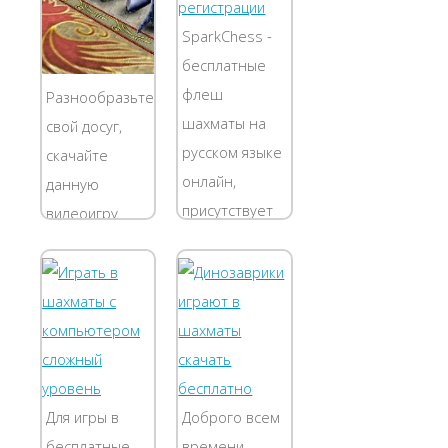
SparkChess -
бесплатные
флеш
Разнообразьте
шахматы на
свой досуг,
русском языке
скачайте
онлайн,
данную
присутствует
видеоигру
запись ходов и
жанра
возможность
Логические
вернуть ход
игры. которая
назад (кнопка
принесет Вам
справа
море
Вернуться на
удовольствия.
шаг ). Игра
Так как она
Для игры в
Доброго всем
бесплатная,
совершенно
бесплатные
времени