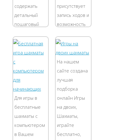
после...
антивирусом
содержать
присутствует
это...
детальный
запись ходов и
пошаговый
возможность
разбор
вернуть ход
скачивания
назад (кнопка
программы
справа
Динозавры
Вернуться на
На нашем
учат
шаг ). Игра
сайте создана
шахматам .
бесплатная,
лучшая
Хочу сразу
не требует...
подборка
оговорится -
Для игры в
онлайн Игры
блокирока
бесплатные
на двоих,
программы
шахматы с
Шахматы,
антивирусом
компьютером
играйте
это...
в Вашем
бесплатно,