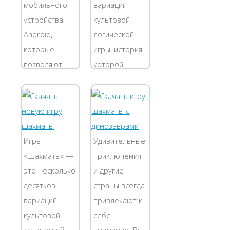
бесплатно, да
мобильного
вариаций
человеком
притом в
устройства
культовой
через...
двух...
Android,
логической
которые
игры, история
позволяют
которой
играть в
насчитывает
любимую игру
уже свыше
на экране
полутора
своего
тысяч лет.
мобильного
Играть в них
Игры
Удивительные
телефона или
можно
«Шахматы» —
приключения
планшета.
совершенно
это несколько
и другие
Chess Free
бесплатно, да
десятков
страны всегда
позволяют
притом в
вариаций
привлекают к
играть
двух...
культовой
себе
против...
логической
внимание. Вы