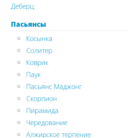
Деберц
Пасьянсы
Косынка
Солитер
Коврик
Паук
Пасьянс Маджонг
Скорпион
Пирамида
Чередование
Алжирское терпение