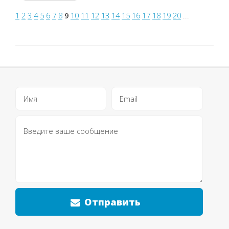
начальных
1
2
3
4
5
6
7
8
9
10
11
12
13
14
15
16
17
18
19
20
...
уровней
используется
умное
ослабление.
Хорошо
подходит для
новичков.
Использует
шахматный
движок
Treebeard....
Отправить