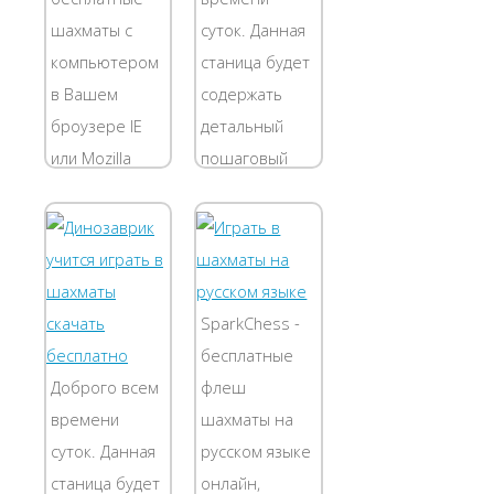
не требует...
бесплатная,
шахматы с
суток. Данная
Вы сможете
компьютером
станица будет
поиграть в
в Вашем
содержать
нее прямо
броузере IE
детальный
сейчас, и...
или Mozilla
пошаговый
Firefox должна
разбор
быть
скачивания
включена
программы
поддержка
Динозавры
JavaScript. Для
учат
SparkChess -
выполнения
шахматам .
бесплатные
хода Вам
Хочу сразу
Доброго всем
флеш
необходимо
оговорится -
времени
шахматы на
сделать два
блокирока
суток. Данная
русском языке
клика мышкой:
программы
станица будет
онлайн,