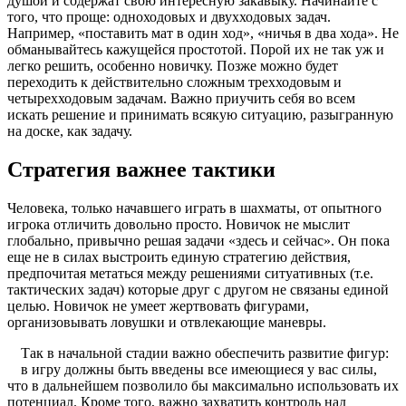
душой и содержат свою интересную закавыку. Начинайте с
того, что проще: одноходовых и двухходовых задач.
Например, «поставить мат в один ход», «ничья в два хода». Не
обманывайтесь кажущейся простотой. Порой их не так уж и
легко решить, особенно новичку. Позже можно будет
переходить к действительно сложным трехходовым и
четырехходовым задачам. Важно приучить себя во всем
искать решение и принимать всякую ситуацию, разыгранную
на доске, как задачу.
Стратегия важнее тактики
Человека, только начавшего играть в шахматы, от опытного
игрока отличить довольно просто. Новичок не мыслит
глобально, привычно решая задачи «здесь и сейчас». Он пока
еще не в силах выстроить единую стратегию действия,
предпочитая метаться между решениями ситуативных (т.е.
тактических задач) которые друг с другом не связаны единой
целью. Новичок не умеет жертвовать фигурами,
организовывать ловушки и отвлекающие маневры.
Так в начальной стадии важно обеспечить развитие фигур:
в игру должны быть введены все имеющиеся у вас силы,
что в дальнейшем позволило бы максимально использовать их
потенциал. Кроме того, важно захватить контроль над