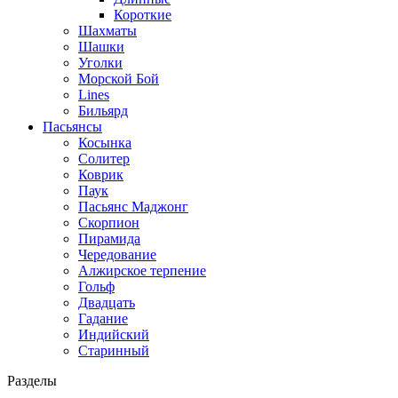
Короткие
Шахматы
Шашки
Уголки
Морской Бой
Lines
Бильярд
Пасьянсы
Косынка
Солитер
Коврик
Паук
Пасьянс Маджонг
Скорпион
Пирамида
Чередование
Алжирское терпение
Гольф
Двадцать
Гадание
Индийский
Старинный
Разделы