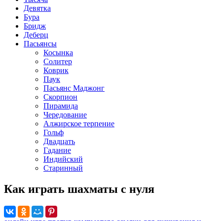
Девятка
Бура
Бридж
Деберц
Пасьянсы
Косынка
Солитер
Коврик
Паук
Пасьянс Маджонг
Скорпион
Пирамида
Чередование
Алжирское терпение
Гольф
Двадцать
Гадание
Индийский
Старинный
Как играть шахматы с нуля