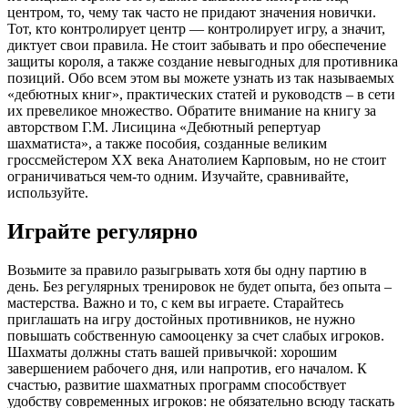
центром, то, чему так часто не придают значения новички.
Тот, кто контролирует центр — контролирует игру, а значит,
диктует свои правила. Не стоит забывать и про обеспечение
защиты короля, а также создание невыгодных для противника
позиций. Обо всем этом вы можете узнать из так называемых
«дебютных книг», практических статей и руководств – в сети
их превеликое множество. Обратите внимание на книгу за
авторством Г.М. Лисицина «Дебютный репертуар
шахматиста», а также пособия, созданные великим
гроссмейстером XX века Анатолием Карповым, но не стоит
ограничиваться чем-то одним. Изучайте, сравнивайте,
используйте.
Играйте регулярно
Возьмите за правило разыгрывать хотя бы одну партию в
день. Без регулярных тренировок не будет опыта, без опыта –
мастерства. Важно и то, с кем вы играете. Старайтесь
приглашать на игру достойных противников, не нужно
повышать собственную самооценку за счет слабых игроков.
Шахматы должны стать вашей привычкой: хорошим
завершением рабочего дня, или напротив, его началом. К
счастью, развитие шахматных программ способствует
удобству современных игроков: не обязательно всюду таскать