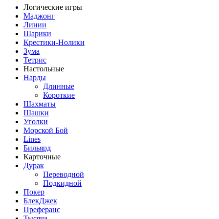
Логические игры
Маджонг
Линии
Шарики
Крестики-Нолики
Зума
Тетрис
Настольные
Нарды
Длинные
Короткие
Шахматы
Шашки
Уголки
Морской Бой
Lines
Бильярд
Карточные
Дурак
Переводной
Подкидной
Покер
БлекДжек
Преферанс
Тысяча