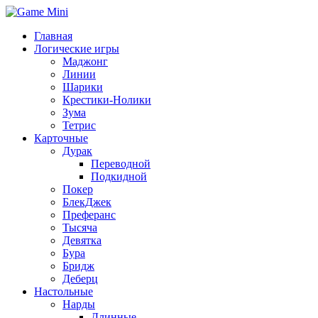
Главная
Логические игры
Маджонг
Линии
Шарики
Крестики-Нолики
Зума
Тетрис
Карточные
Дурак
Переводной
Подкидной
Покер
БлекДжек
Преферанс
Тысяча
Девятка
Бура
Бридж
Деберц
Настольные
Нарды
Длинные