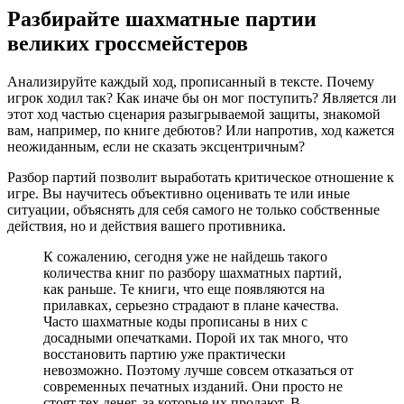
Разбирайте шахматные партии
великих гроссмейстеров
Анализируйте каждый ход, прописанный в тексте. Почему
игрок ходил так? Как иначе бы он мог поступить? Является ли
этот ход частью сценария разыгрываемой защиты, знакомой
вам, например, по книге дебютов? Или напротив, ход кажется
неожиданным, если не сказать эксцентричным?
Разбор партий позволит выработать критическое отношение к
игре. Вы научитесь объективно оценивать те или иные
ситуации, объяснять для себя самого не только собственные
действия, но и действия вашего противника.
К сожалению, сегодня уже не найдешь такого
количества книг по разбору шахматных партий,
как раньше. Те книги, что еще появляются на
прилавках, серьезно страдают в плане качества.
Часто шахматные коды прописаны в них с
досадными опечатками. Порой их так много, что
восстановить партию уже практически
невозможно. Поэтому лучше совсем отказаться от
современных печатных изданий. Они просто не
стоят тех денег, за которые их продают. В