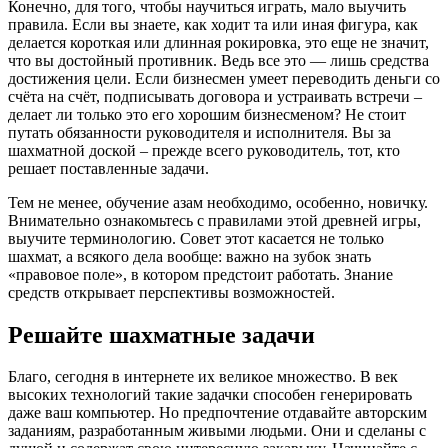
Конечно, для того, чтобы научиться играть, мало выучить
правила. Если вы знаете, как ходит та или иная фигура, как
делается короткая или длинная рокировка, это еще не значит,
что вы достойный противник. Ведь все это — лишь средства
достижения цели. Если бизнесмен умеет переводить деньги со
счёта на счёт, подписывать договора и устраивать встречи –
делает ли только это его хорошим бизнесменом? Не стоит
путать обязанности руководителя и исполнителя. Вы за
шахматной доской – прежде всего руководитель, тот, кто
решает поставленные задачи.
Тем не менее, обучение азам необходимо, особенно, новичку.
Внимательно ознакомьтесь с правилами этой древней игры,
выучите терминологию. Совет этот касается не только
шахмат, а всякого дела вообще: важно на зубок знать
«правовое поле», в котором предстоит работать. Знание
средств открывает перспективы возможностей.
Решайте шахматные задачи
Благо, сегодня в интернете их великое множество. В век
высоких технологий такие задачки способен генерировать
даже ваш компьютер. Но предпочтение отдавайте авторским
заданиям, разработанным живыми людьми. Они и сделаны с