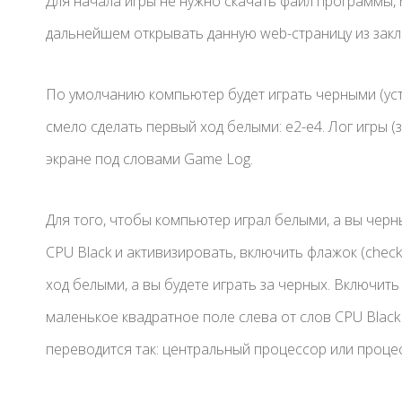
Для начала игры не нужно скачать файл программы, м
дальнейшем открывать данную web-страницу из закл
По умолчанию компьютер будет играть черными (уст
смело сделать первый ход белыми: e2-e4. Лог игры 
экране под словами Game Log.
Для того, чтобы компьютер играл белыми, а вы черн
CPU Black и активизировать, включить флажок (chec
ход белыми, а вы будете играть за черных. Включить
маленькое квадратное поле слева от слов CPU Black и
переводится так: центральный процессор или проце