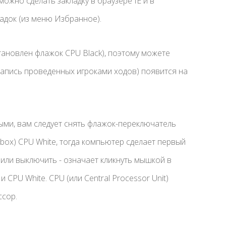
ожно сделать закладку в браузере IE и в
адок (из меню Избранное).
ановлен флажок CPU Black), поэтому можете
(запись проведенных игроками ходов) появится на
ыми, вам следует снять флажок-переключатель
kbox) CPU White, тогда компьютер сделает первый
 или выключить - означает кликнуть мышкой в
 CPU White. CPU (или Central Processor Unit)
ссор.