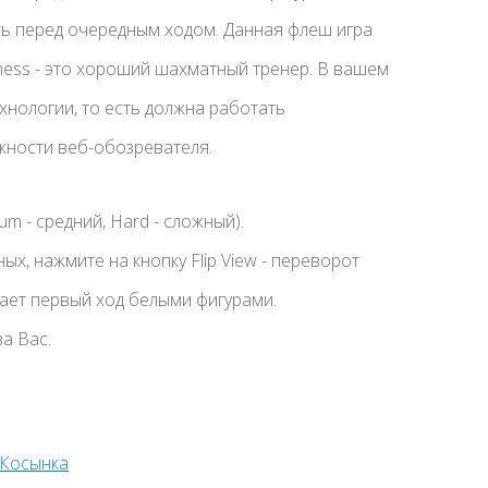
ть перед очередным ходом. Данная флеш игра
hess - это хороший шахматный тренер. В вашем
нологии, то есть должна работать
ности веб-обозревателя.
um - средний, Hard - сложный).
ых, нажмите на кнопку Flip View - переворот
лает первый ход белыми фигурами.
а Вас.