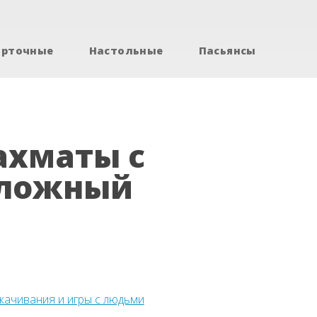
арточные
Настольные
Пасьянсы
ахматы с
сложный
скачивания и игры с людьми