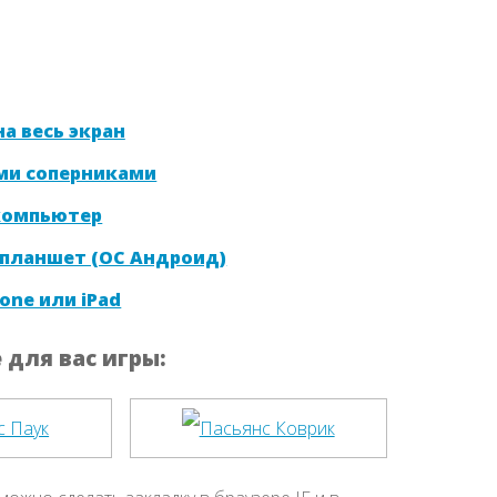
а весь экран
ми соперниками
 компьютер
 планшет (ОС Андроид)
one или iPad
для вас игры: