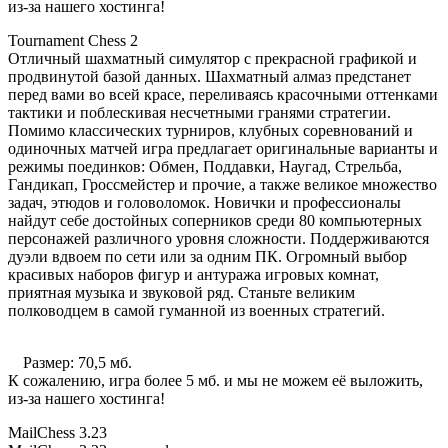
из-за нашего хостинга!
Tournament Chess 2
Отличный шахматный симулятор с прекрасной графикой и
продвинутой базой данных. Шахматный алмаз предстанет
перед вами во всей красе, переливаясь красочными оттенками
тактики и поблескивая несчетными гранями стратегии.
Помимо классических турниров, клубных соревнований и
одиночных матчей игра предлагает оригинальные варианты и
режимы поединков: Обмен, Поддавки, Наугад, Стрельба,
Гандикап, Гроссмейстер и прочие, а также великое множество
задач, этюдов и головоломок. Новички и профессионалы
найдут себе достойных соперников среди 80 компьютерных
персонажей различного уровня сложности. Поддерживаются
дуэли вдвоем по сети или за одним ПК. Огромный выбор
красивых наборов фигур и антуража игровых комнат,
приятная музыка и звуковой ряд. Станьте великим
полководцем в самой гуманной из военных стратегий.
Размер: 70,5 мб.
К сожалению, игра более 5 мб. и мы не можем её выложить,
из-за нашего хостинга!
MailChess 3.23