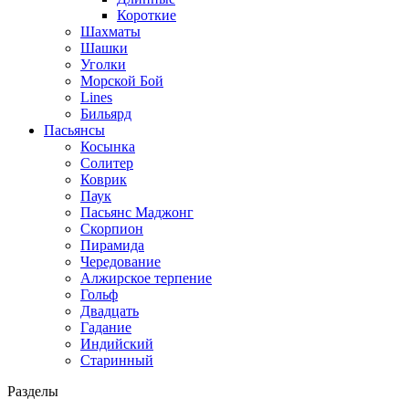
Короткие
Шахматы
Шашки
Уголки
Морской Бой
Lines
Бильярд
Пасьянсы
Косынка
Солитер
Коврик
Паук
Пасьянс Маджонг
Скорпион
Пирамида
Чередование
Алжирское терпение
Гольф
Двадцать
Гадание
Индийский
Старинный
Разделы