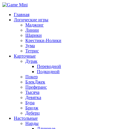
Главная
Логические игры
Маджонг
Линии
Шарики
Крестики-Нолики
Зума
Тетрис
Карточные
Дурак
Переводной
Подкидной
Покер
БлекДжек
Преферанс
Тысяча
Девятка
Бура
Бридж
Деберц
Настольные
Нарды
Длинные