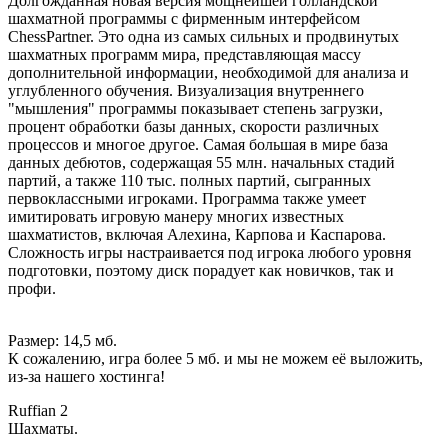
Долгожданная новая версия мощнейшей голландской
шахматной программы с фирменным интерфейсом
ChessPartner. Это одна из самых сильных и продвинутых
шахматных программ мира, представляющая массу
дополнительной информации, необходимой для анализа и
углубленного обучения. Визуализация внутреннего
"мышления" программы показывает степень загрузки,
процент обработки базы данных, скорости различных
процессов и многое другое. Самая большая в мире база
данных дебютов, содержащая 55 млн. начальных стадий
партий, а также 110 тыс. полных партий, сыгранных
первоклассными игроками. Программа также умеет
имитировать игровую манеру многих известных
шахматистов, включая Алехина, Карпова и Каспарова.
Сложность игры настраивается под игрока любого уровня
подготовки, поэтому диск порадует как новичков, так и
профи.
Размер: 14,5 мб.
К сожалению, игра более 5 мб. и мы не можем её выложить,
из-за нашего хостинга!
Ruffian 2
Шахматы.