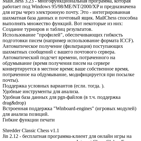
MailChess 3.23 - многофункциональная программа, которая
работает под Windows 95/98/ME/NT/2000/XP и предназначена
для игры через электронную почту. Это - интегрированная
шахматная база данных и почтовый ящик. MailChess способна
выполнять множество функций. Вот некоторые из них:
Создание турниров и таблиц результатов.
Использование "профилей", обеспечивающих гибкость
подготовки писем (например использование формата ICCF).
Автоматическое получение (фильтрация) поступающих
шахматных сообщений с вашего почтового сервера.
Автоматический подсчет времени, потраченного на
обдумывание (время получения писем на сервере
конвертируется в местное время; ваше собственное время,
потраченное на обдумывание, модифицируется при посылке
почты).
Поддержка условных вариантов (если. тогда. ).
Удобные инструменты для анализа.
Удобная база данных для pgn-файлов (в т.ч. поддержка
drag&drop)
Встроенная поддержка "Winboard-engines" (игровых модулей)
для анализа позиций.
Гибкие функции печати
Shredder Classic Chess v1.1
Jin 2.12 - бесплатная программа-клиент для онлайн игры на