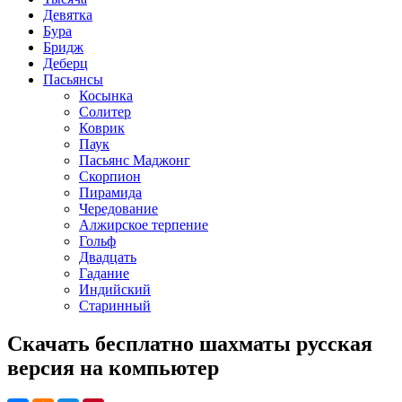
Девятка
Бура
Бридж
Деберц
Пасьянсы
Косынка
Солитер
Коврик
Паук
Пасьянс Маджонг
Скорпион
Пирамида
Чередование
Алжирское терпение
Гольф
Двадцать
Гадание
Индийский
Старинный
Скачать бесплатно шахматы русская
версия на компьютер