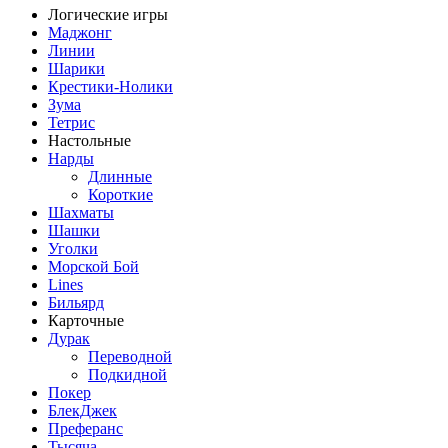
Логические игры
Маджонг
Линии
Шарики
Крестики-Нолики
Зума
Тетрис
Настольные
Нарды
Длинные
Короткие
Шахматы
Шашки
Уголки
Морской Бой
Lines
Бильярд
Карточные
Дурак
Переводной
Подкидной
Покер
БлекДжек
Преферанс
Тысяча