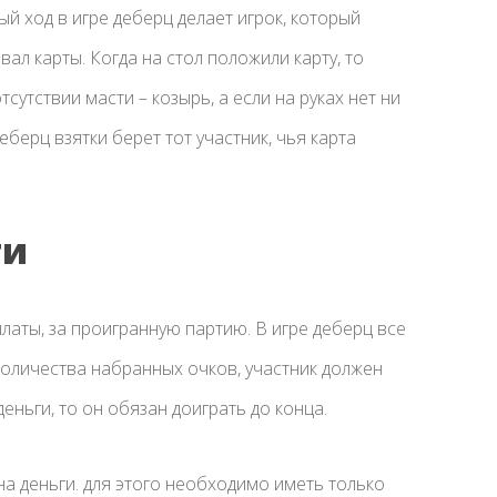
й ход в игре деберц делает игрок, который
вал карты. Когда на стол положили карту, то
сутствии масти – козырь, а если на руках нет ни
еберц взятки берет тот участник, чья карта
ги
латы, за проигранную партию. В игре деберц все
количества набранных очков, участник должен
деньги, то он обязан доиграть до конца.
а деньги. для этого необходимо иметь только