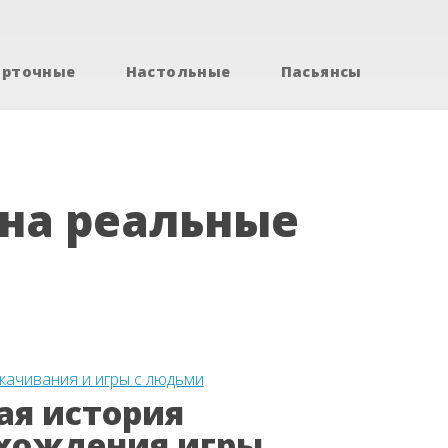
арточные
Настольные
Пасьянсы
на реальные
скачивания и игры с людьми
ая история
хождения игры