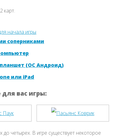
 карт.
ми соперниками
 компьютер
 планшет (ОС Андроид)
one или iPad
для вас игры:
 до четырех. В игре существует некоторое