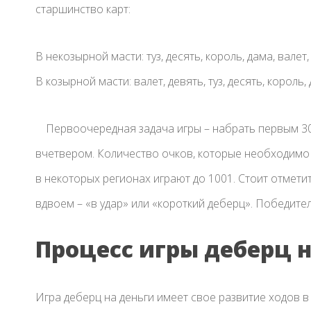
старшинство карт:
В некозырной масти: туз, десять, король, дама, валет,
В козырной масти: валет, девять, туз, десять, король,
Первоочередная задача игры – набрать первым 301
вчетвером. Количество очков, которые необходимо 
в некоторых регионах играют до 1001. Стоит отмети
вдвоем – «в удар» или «короткий деберц». Победите
Процесс игры деберц н
Игра деберц на деньги имеет свое развитие ходов в