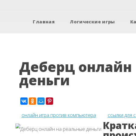
Главная
Логические игры
К
Деберц онлайн 
деньги
онлайн игра против компьютера
ссылки для 
Кратк
проис