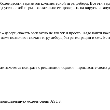
т более десяти вариантов компьютерной игры деберц. Все эти в
ед установкой игры – желательно ее проверить на вирусы и запу
 деберц скачать бесплатно не так уж и просто. Надо найти кач
 даже позволяют скачать игру деберц без регистрации и смс. Ес
 Вам захочется поиграть с реальными людьми – пригласите своих 
а подешевевшую модель серии ASUS.