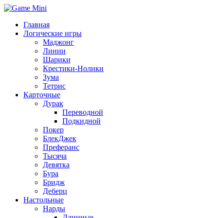
Главная
Логические игры
Маджонг
Линии
Шарики
Крестики-Нолики
Зума
Тетрис
Карточные
Дурак
Переводной
Подкидной
Покер
БлекДжек
Преферанс
Тысяча
Девятка
Бура
Бридж
Деберц
Настольные
Нарды
Длинные