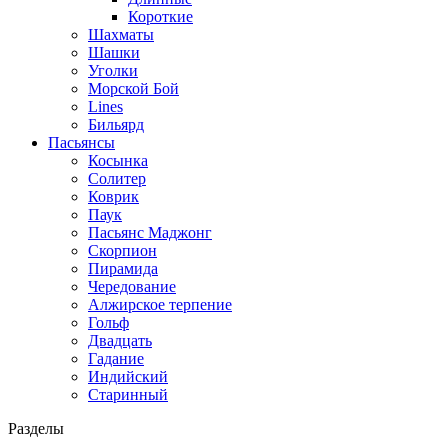
Короткие
Шахматы
Шашки
Уголки
Морской Бой
Lines
Бильярд
Пасьянсы
Косынка
Солитер
Коврик
Паук
Пасьянс Маджонг
Скорпион
Пирамида
Чередование
Алжирское терпение
Гольф
Двадцать
Гадание
Индийский
Старинный
Разделы