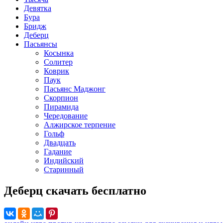
Девятка
Бура
Бридж
Деберц
Пасьянсы
Косынка
Солитер
Коврик
Паук
Пасьянс Маджонг
Скорпион
Пирамида
Чередование
Алжирское терпение
Гольф
Двадцать
Гадание
Индийский
Старинный
Деберц скачать бесплатно