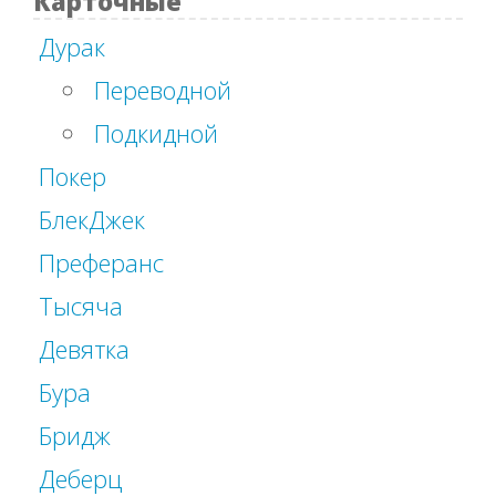
Карточные
Дурак
Переводной
Подкидной
Покер
БлекДжек
Преферанс
Тысяча
Девятка
Бура
Бридж
Деберц