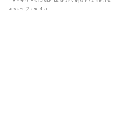
В меню "Настройки" можно выбирать количество
игроков (2-х до 4-х).