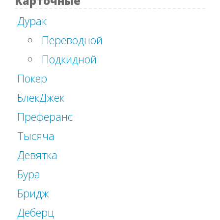
Карточные
Дурак
Переводной
Подкидной
Покер
БлекДжек
Преферанс
Тысяча
Девятка
Бура
Бридж
Деберц