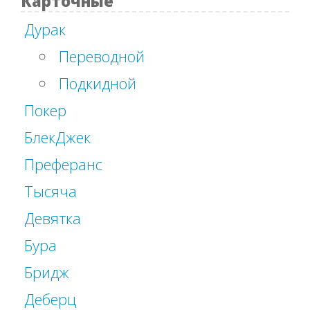
Карточные
Дурак
Переводной
Подкидной
Покер
БлекДжек
Преферанс
Тысяча
Девятка
Бура
Бридж
Деберц