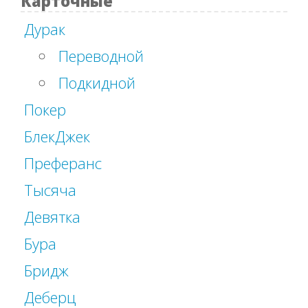
Карточные
Дурак
Переводной
Подкидной
Покер
БлекДжек
Преферанс
Тысяча
Девятка
Бура
Бридж
Деберц