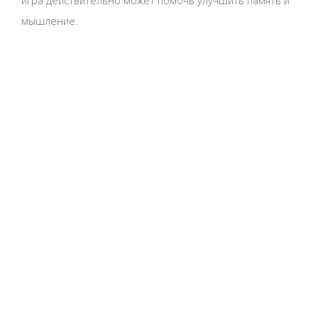
игра действительно может помочь улучшить память и
мышление.