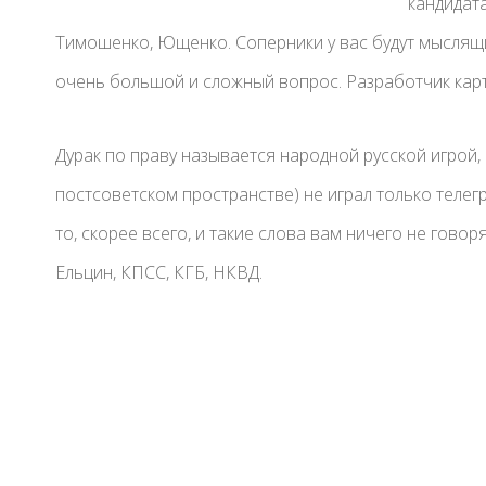
кандидат
Тимошенко, Ющенко. Соперники у вас будут мыслящие
очень большой и сложный вопрос. Разработчик карто
Дурак по праву называется народной русской игрой, 
постсоветском пространстве) не играл только телегр
то, скорее всего, и такие слова вам ничего не говор
Ельцин, КПСС, КГБ, НКВД.