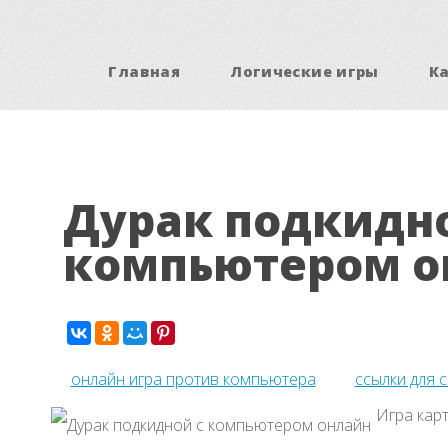
Главная
Логические игры
К
Дурак подкидно
компьютером о
онлайн игра против компьютера
ссылки для 
Игра карт