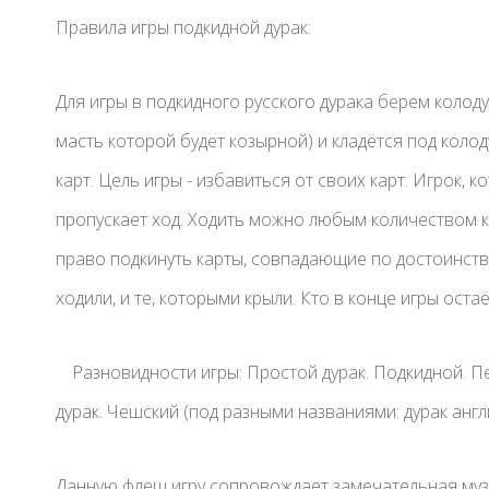
Правила игры подкидной дурак:
Для игры в подкидного русского дурака берем колоду
масть которой будет козырной) и кладётся под коло
карт. Цель игры - избавиться от своих карт. Игрок, 
пропускает ход. Ходить можно любым количеством к
право подкинуть карты, совпадающие по достоинству
ходили, и те, которыми крыли. Кто в конце игры остаётс
Разновидности игры: Простой дурак. Подкидной. 
дурак. Чешский (под разными названиями: дурак англ
Данную флеш игру сопровождает замечательная музы