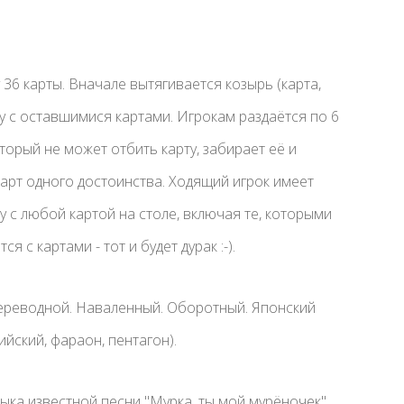
 36 карты. Вначале вытягивается козырь (карта,
ду с оставшимися картами. Игрокам раздаётся по 6
который не может отбить карту, забирает её и
арт одного достоинства. Ходящий игрок имеет
 с любой картой на столе, включая те, которыми
я с картами - тот и будет дурак :-).
Переводной. Наваленный. Оборотный. Японский
ийский, фараон, пентагон).
ка известной песни "Мурка, ты мой мурёночек".