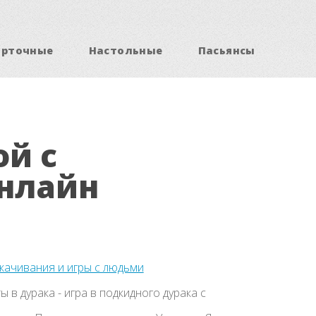
арточные
Настольные
Пасьянсы
й с
нлайн
скачивания и игры с людьми
ы в дурака - игра в подкидного дурака с