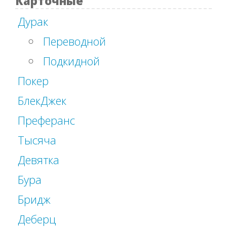
Карточные
Дурак
Переводной
Подкидной
Покер
БлекДжек
Преферанс
Тысяча
Девятка
Бура
Бридж
Деберц