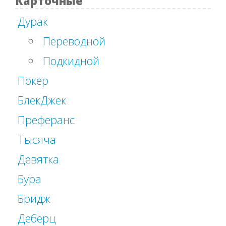
Карточные
Дурак
Переводной
Подкидной
Покер
БлекДжек
Преферанс
Тысяча
Девятка
Бура
Бридж
Деберц