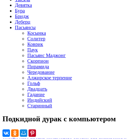
Девятка
Бура
Бридж
Деберц
Пасьянсы
Косынка
Солитер
Коврик
Паук
Пасьянс Маджонг
Скорпион
Пирамида
Чередование
Алжирское терпение
Гольф
Двадцать
Гадание
Индийский
Старинный
Подкидной дурак с компьютером