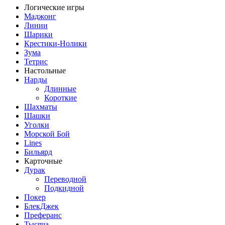
Логические игры
Маджонг
Линии
Шарики
Крестики-Нолики
Зума
Тетрис
Настольные
Нарды
Длинные
Короткие
Шахматы
Шашки
Уголки
Морской Бой
Lines
Бильярд
Карточные
Дурак
Переводной
Подкидной
Покер
БлекДжек
Преферанс
Тысяча