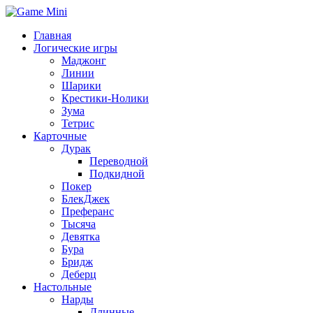
Главная
Логические игры
Маджонг
Линии
Шарики
Крестики-Нолики
Зума
Тетрис
Карточные
Дурак
Переводной
Подкидной
Покер
БлекДжек
Преферанс
Тысяча
Девятка
Бура
Бридж
Деберц
Настольные
Нарды
Длинные