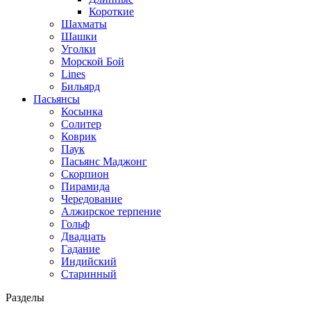
Короткие
Шахматы
Шашки
Уголки
Морской Бой
Lines
Бильярд
Пасьянсы
Косынка
Солитер
Коврик
Паук
Пасьянс Маджонг
Скорпион
Пирамида
Чередование
Алжирское терпение
Гольф
Двадцать
Гадание
Индийский
Старинный
Разделы