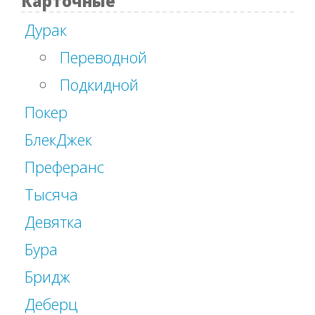
Карточные
Дурак
Переводной
Подкидной
Покер
БлекДжек
Преферанс
Тысяча
Девятка
Бура
Бридж
Деберц