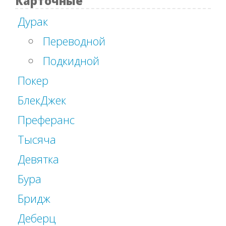
Карточные
Дурак
Переводной
Подкидной
Покер
БлекДжек
Преферанс
Тысяча
Девятка
Бура
Бридж
Деберц