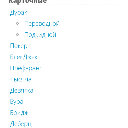
Карточные
Дурак
Переводной
Подкидной
Покер
БлекДжек
Преферанс
Тысяча
Девятка
Бура
Бридж
Деберц