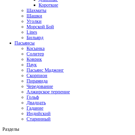
Короткие
Шахматы
Шашки
Уголки
Морской Бой
Lines
Бильярд
Пасьянсы
Косынка
Солитер
Коврик
Паук
Пасьянс Маджонг
Скорпион
Пирамида
Чередование
Алжирское терпение
Гольф
Двадцать
Гадание
Индийский
Старинный
Разделы