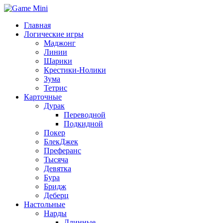
Главная
Логические игры
Маджонг
Линии
Шарики
Крестики-Нолики
Зума
Тетрис
Карточные
Дурак
Переводной
Подкидной
Покер
БлекДжек
Преферанс
Тысяча
Девятка
Бура
Бридж
Деберц
Настольные
Нарды
Длинные