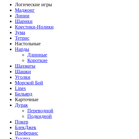
Логические игры
Маджонг
Линии
Шарики
Крестики-Нолики
Зума
Тетрис
Настольные
Нарды
Длинные
Короткие
Шахматы
Шашки
Уголки
Морской Бой
Lines
Бильярд
Карточные
Дурак
Переводной
Подкидной
Покер
БлекДжек
Преферанс
Тысяча