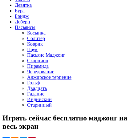
Девятка
Бура
Бридж
Деберц
Пасьянсы
Косынка
Солитер
Коврик
Паук
Пасьянс Маджонг
Скорпион
Пирамида
Чередование
Алжирское терпение
Гольф
Двадцать
Гадание
Индийский
Старинный
Играть сейчас бесплатно маджонг на
весь экран