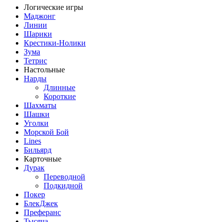
Логические игры
Маджонг
Линии
Шарики
Крестики-Нолики
Зума
Тетрис
Настольные
Нарды
Длинные
Короткие
Шахматы
Шашки
Уголки
Морской Бой
Lines
Бильярд
Карточные
Дурак
Переводной
Подкидной
Покер
БлекДжек
Преферанс
Тысяча