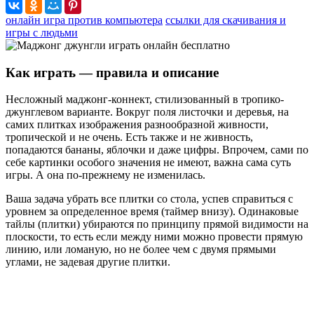
онлайн игра против компьютера
ссылки для скачивания и
игры с людьми
Как играть — правила и описание
Несложный маджонг-коннект, стилизованный в тропико-
джунглевом варианте. Вокруг поля листочки и деревья, на
самих плитках изображения разнообразной живности,
тропической и не очень. Есть также и не живность,
попадаются бананы, яблочки и даже цифры. Впрочем, сами по
себе картинки особого значения не имеют, важна сама суть
игры. А она по-прежнему не изменилась.
Ваша задача убрать все плитки со стола, успев справиться с
уровнем за определенное время (таймер внизу). Одинаковые
тайлы (плитки) убираются по принципу прямой видимости на
плоскости, то есть если между ними можно провести прямую
линию, или ломаную, но не более чем с двумя прямыми
углами, не задевая другие плитки.