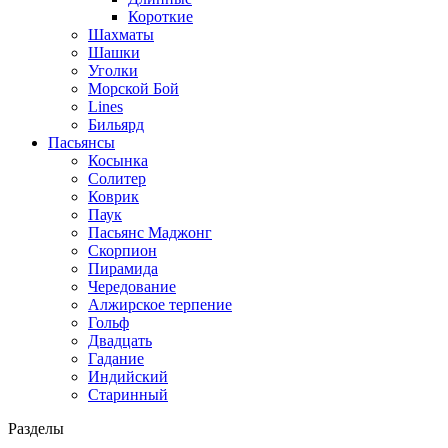
Короткие
Шахматы
Шашки
Уголки
Морской Бой
Lines
Бильярд
Пасьянсы
Косынка
Солитер
Коврик
Паук
Пасьянс Маджонг
Скорпион
Пирамида
Чередование
Алжирское терпение
Гольф
Двадцать
Гадание
Индийский
Старинный
Разделы