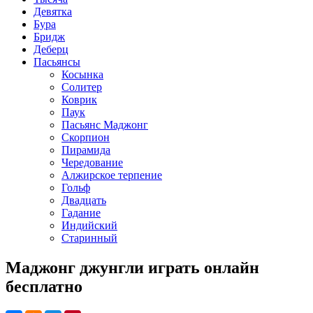
Девятка
Бура
Бридж
Деберц
Пасьянсы
Косынка
Солитер
Коврик
Паук
Пасьянс Маджонг
Скорпион
Пирамида
Чередование
Алжирское терпение
Гольф
Двадцать
Гадание
Индийский
Старинный
Маджонг джунгли играть онлайн
бесплатно