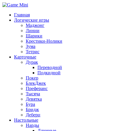
Главная
Логические игры
Маджонг
Линии
Шарики
Крестики-Нолики
Зума
Тетрис
Карточные
Дурак
Переводной
Подкидной
Покер
БлекДжек
Преферанс
Тысяча
Девятка
Бура
Бридж
Деберц
Настольные
Нарды
Длинные