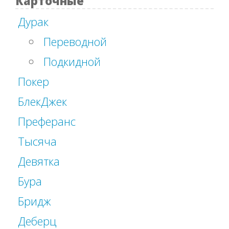
Карточные
Дурак
Переводной
Подкидной
Покер
БлекДжек
Преферанс
Тысяча
Девятка
Бура
Бридж
Деберц