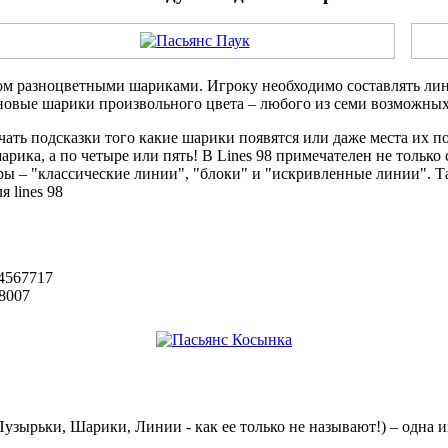
ом разноцветными шариками. Игроку необходимо составлять лини
 новые шарики произвольного цвета – любого из семи возможных
ать подсказки того какие шарики появятся или даже места их п
шарика, а по четыре или пять! В Lines 98 примечателен не тольк
 – "классические линии", "блоки" и "искривленные линии". Такж
 lines 98
04567717
68007
узырьки, Шарики, Линии - как ее только не называют!) – одна 