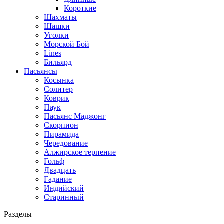
Короткие
Шахматы
Шашки
Уголки
Морской Бой
Lines
Бильярд
Пасьянсы
Косынка
Солитер
Коврик
Паук
Пасьянс Маджонг
Скорпион
Пирамида
Чередование
Алжирское терпение
Гольф
Двадцать
Гадание
Индийский
Старинный
Разделы