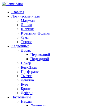
Главная
Логические игры
Маджонг
Линии
Шарики
Крестики-Нолики
Зума
Тетрис
Карточные
Дурак
Переводной
Подкидной
Покер
БлекДжек
Преферанс
Тысяча
Девятка
Бура
Бридж
Деберц
Настольные
Нарды
Длинные