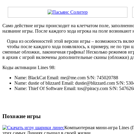
Само действие игры происходит на клетчатом поле, заполненн
название игры. После каждого хода игрока на поле возникают
Одна из особенностей этой версии игры – возможность включ
чтобы после каждого хода появлялось, к примеру, не по три 
сменные обложки, лаконичная графика! Несколько режимов игры
в архив с игрой включены дополнительные скины (обложки) для
Коды активации Lines 98:
Name: BlackCat Email: me@me.com S/N: 745020788
Name: dustie of blizzard Email: dustie@blizzard.com S/N: 53
Name: Thief Of Software Email: tos@piracy.com S/N: 54762
Похожие игры
Компьютерная мини-игра Lines (П
этих самых Линиях слышал в своей жизни...