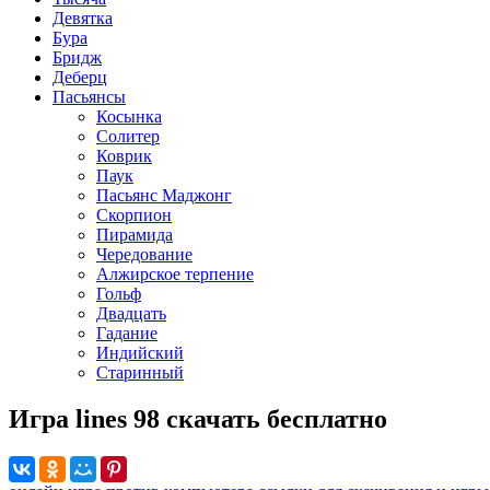
Девятка
Бура
Бридж
Деберц
Пасьянсы
Косынка
Солитер
Коврик
Паук
Пасьянс Маджонг
Скорпион
Пирамида
Чередование
Алжирское терпение
Гольф
Двадцать
Гадание
Индийский
Старинный
Игра lines 98 скачать бесплатно