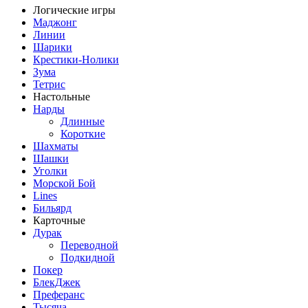
Логические игры
Маджонг
Линии
Шарики
Крестики-Нолики
Зума
Тетрис
Настольные
Нарды
Длинные
Короткие
Шахматы
Шашки
Уголки
Морской Бой
Lines
Бильярд
Карточные
Дурак
Переводной
Подкидной
Покер
БлекДжек
Преферанс
Тысяча