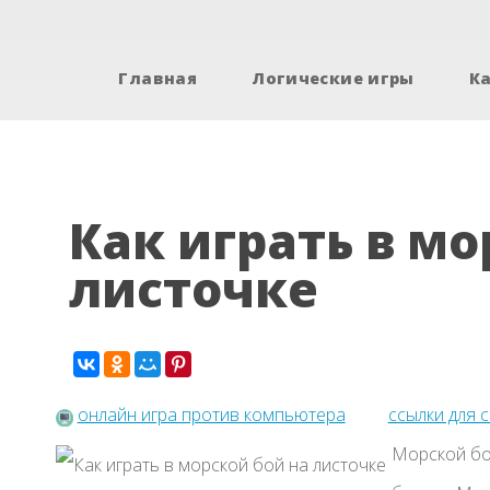
Главная
Логические игры
К
Как играть в мо
листочке
онлайн игра против компьютера
ссылки для 
Морской бо