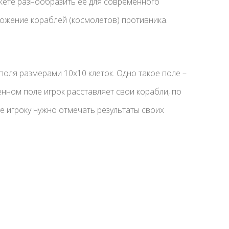
жете разнообразить ее для современного
тожение кораблей (космолетов) противника.
оля размерами 10х10 клеток. Одно такое поле –
енном поле игрок расставляет свои корабли, по
е игроку нужно отмечать результаты своих