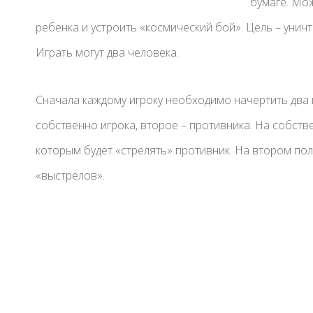
бумаге. Мо
ребенка и устроить «космический бой». Цель – унич
Играть могут два человека.
Сначала каждому игроку необходимо начертить два п
собственно игрока, второе – противника. На собств
которым будет «стрелять» противник. На втором пол
«выстрелов».