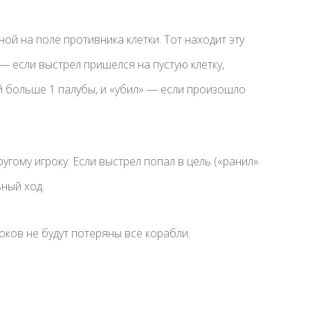
й на поле противника клетки. Тот находит эту
— если выстрел пришелся на пустую клетку,
й больше 1 палубы, и «убил» — если произошло
угому игроку. Если выстрел попал в цель («ранил»
ьный ход.
роков не будут потеряны все корабли.