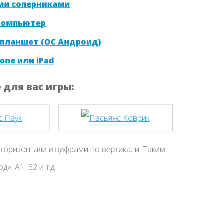
ми соперниками
 компьютер
 планшет (ОС Андроид)
one или iPad
для вас игры:
горизонтали и цифрами по вертикали. Таким
: А1, Б2 и т.д.