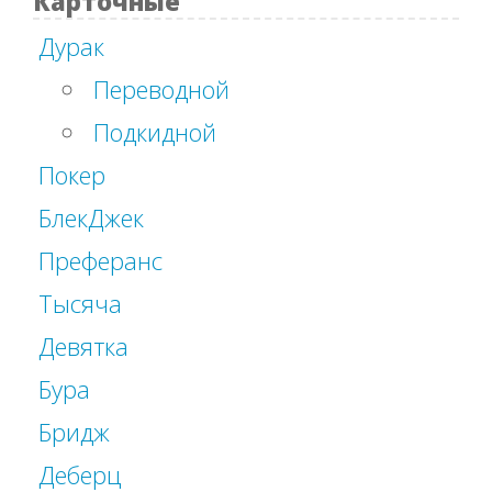
Карточные
Дурак
Переводной
Подкидной
Покер
БлекДжек
Преферанс
Тысяча
Девятка
Бура
Бридж
Деберц