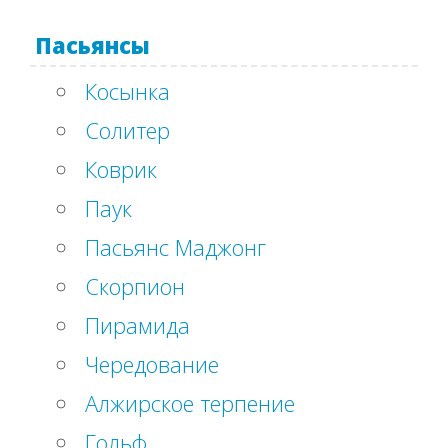
Пасьянсы
Косынка
Солитер
Коврик
Паук
Пасьянс Маджонг
Скорпион
Пирамида
Чередование
Алжирское терпение
Гольф