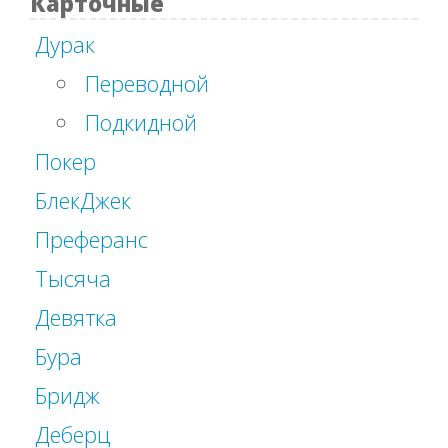
Карточные
Дурак
Переводной
Подкидной
Покер
БлекДжек
Преферанс
Тысяча
Девятка
Бура
Бридж
Деберц