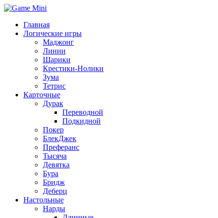
Главная
Логические игры
Маджонг
Линии
Шарики
Крестики-Нолики
Зума
Тетрис
Карточные
Дурак
Переводной
Подкидной
Покер
БлекДжек
Преферанс
Тысяча
Девятка
Бура
Бридж
Деберц
Настольные
Нарды
Длинные