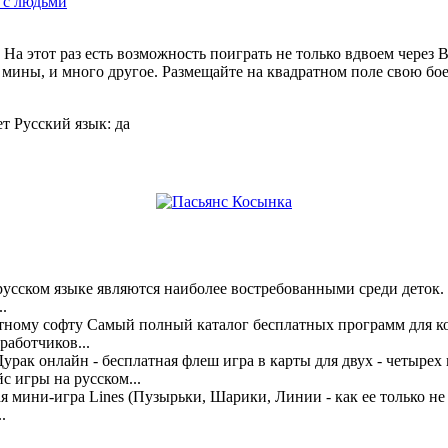
 с людьми
а этот раз есть возможность поиграть не только вдвоем через B
мины, и много другое. Размещайте на квадратном поле свою боев
т Русский язык: да
усском языке являются наиболее востребованными среди деток. 
..
тному софту Самый полный каталог бесплатных программ для к
аботчиков...
Дурак онлайн - бесплатная флеш игра в карты для двух - четырех
йс игры на русском...
 мини-игра Lines (Пузырьки, Шарики, Линии - как ее только не
.