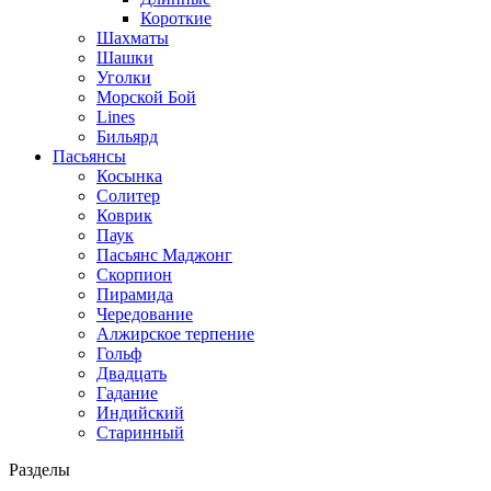
Короткие
Шахматы
Шашки
Уголки
Морской Бой
Lines
Бильярд
Пасьянсы
Косынка
Солитер
Коврик
Паук
Пасьянс Маджонг
Скорпион
Пирамида
Чередование
Алжирское терпение
Гольф
Двадцать
Гадание
Индийский
Старинный
Разделы