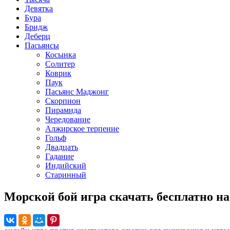
Девятка
Бура
Бридж
Деберц
Пасьянсы
Косынка
Солитер
Коврик
Паук
Пасьянс Маджонг
Скорпион
Пирамида
Чередование
Алжирское терпение
Гольф
Двадцать
Гадание
Индийский
Старинный
Морской бой игра скачать бесплатно на