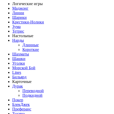
Логические игры
Маджонг
Линии
Шарики
Крестики-Нолики
Зума
Тетрис
Настольные
Нарды
Длинные
Короткие
Шахматы
Шашки
Уголки
Морской Бой
Lines
Бильярд
Карточные
Дурак
Переводной
Подкидной
Покер
БлекДжек
Преферанс
Тысяча