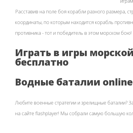
играм
Расставив на поле боя корабли разного размера, стр
координаты, по которым находится корабль противн
противника - тот и победитель в этом морском бою!
Играть в игры морско
бесплатно
Водные баталии online
Любите военные стратегии и зрелищные баталии? За
на сайте flashplayer! Мы собрали самую большую ко