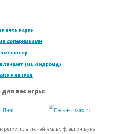
а весь экран
ми соперниками
 компьютер
 планшет (ОС Андроид)
one или iPad
для вас игры:
ик ретро, то включайтесь во флеш битву на