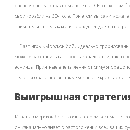
расчерченном тетрадном листе в 2D. Если же вам б
свои корабли на 3D-поле. При этом вы сами можете
внимательны, ведь каждая торпеда выдается в стро
Flash игры «Морской бой» идеально прорисованы
можете расставить как простые квадратики, так и 
эсминцы. Приятные впечатления от симулятора допо
недолгого затишья вы также услышите крик чаек и ш
Выигрышная стратеги
Играть в морской бой с компьютером весьма непрос
он изначально знает о расположении всех ваших суде