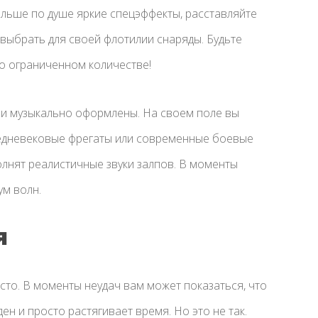
ольше по душе яркие спецэффекты, расставляйте
 выбрать для своей флотилии снаряды. Будьте
го ограниченном количестве!
 и музыкально оформлены. На своем поле вы
средневековые фрегаты или современные боевые
лнят реалистичные звуки залпов. В моменты
ум волн.
я
то. В моменты неудач вам может показаться, что
н и просто растягивает время. Но это не так.