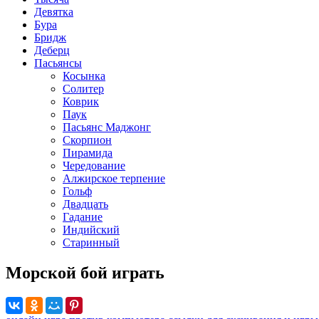
Девятка
Бура
Бридж
Деберц
Пасьянсы
Косынка
Солитер
Коврик
Паук
Пасьянс Маджонг
Скорпион
Пирамида
Чередование
Алжирское терпение
Гольф
Двадцать
Гадание
Индийский
Старинный
Морской бой играть