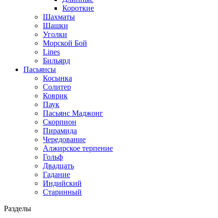
Короткие
Шахматы
Шашки
Уголки
Морской Бой
Lines
Бильярд
Пасьянсы
Косынка
Солитер
Коврик
Паук
Пасьянс Маджонг
Скорпион
Пирамида
Чередование
Алжирское терпение
Гольф
Двадцать
Гадание
Индийский
Старинный
Разделы