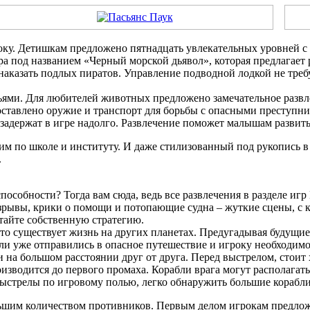
року. Детишкам предложено пятнадцать увлекательных уровней 
ра под названием «Черный морской дьявол», которая предлагает
наказать подлых пиратов. Управление подводной лодкой не треб
ями. Для любителей животных предложено замечательное развле
доставлено оружие и транспорт для борьбы с опасными престу
задержат в игре надолго. Развлечение поможет малышам развить
м по школе и институту. И даже стилизованный под рукопись в
.
особности? Тогда вам сюда, ведь все развлечения в разделе игр
зрывы, крики о помощи и потопающие судна – жуткие сцены, с к
тайте собственную стратегию.
то существует жизнь на других планетах. Предугадывая будущие
бли уже отправились в опасное путешествие и игроку необходимо
и на большом расстоянии друг от друга. Перед выстрелом, стоит
изводится до первого промаха. Корабли врага могут располагаться
выстрелы по игровому полью, легко обнаружить большие корабли
ольшим количеством противников. Первым делом игрокам предлож