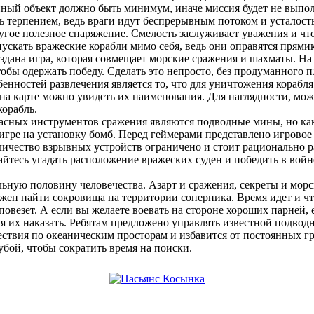
нный объект должно быть минимум, иначе миссия будет не выпол
сь терпением, ведь враги идут беспрерывным потоком и усталост
угое полезное снаряжение. Смелость заслуживает уважения и чт
ускать вражеские корабли мимо себя, ведь они оправятся прямик
здана игра, которая совмещает морские сражения и шахматы. На
обы одержать победу. Сделать это непросто, без продуманного 
енностей развлечения является то, что для уничтожения корабля 
 на карте можно увидеть их наименования. Для наглядности, мо
корабль.
асных инструментов сражения являются подводные мины, но как 
игре на установку бомб.
Перед геймерами представлено игровое
оличество взрывных устройств ограничено и стоит рационально
йтесь угадать расположение вражеских суден и победить в войне
ьную половину человечества. Азарт и сражения, секреты и морс
лжен найти сокровища на территории соперника. Время идет и чт
повезет. А если вы желаете воевать на стороне хороших парней,
я их наказать. Ребятам предложено управлять известной подводн
ствия по океаническим просторам и избавится от постоянных г
бой, чтобы сократить время на поиски.