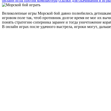
онлайн игра против компьютера
ссылки для скачивания и игры
Великолепные игры Морской бой давно полюбились детишкам вс
игровом поле так, чтоб противник долгое время не мог их вы
понять стратегию соперника заранее и тогда уничтожение кораб
В онлайн играх после удачного выстрела, игроки могут, дальше