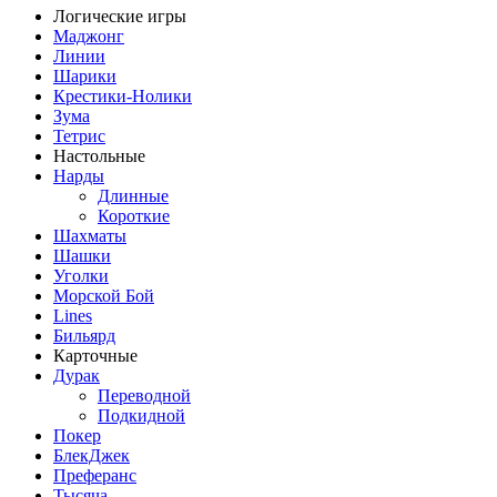
Логические игры
Маджонг
Линии
Шарики
Крестики-Нолики
Зума
Тетрис
Настольные
Нарды
Длинные
Короткие
Шахматы
Шашки
Уголки
Морской Бой
Lines
Бильярд
Карточные
Дурак
Переводной
Подкидной
Покер
БлекДжек
Преферанс
Тысяча