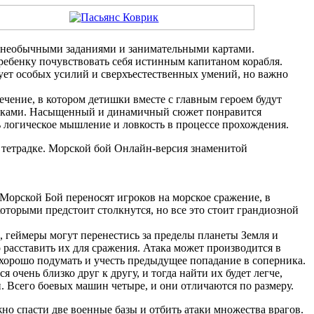
с необычными заданиями и занимательными картами.
 ребенку почувствовать себя истинным капитаном корабля.
ует особых усилий и сверхъестественных умений, но важно
чение, в котором детишки вместе с главным героем будут
пниками. Насыщенный и динамичный сюжет понравится
 логическое мышление и ловкость в процессе прохождения.
 тетрадке. Морской бой Онлайн-версия знаменитой
 Морской Бой переносят игроков на морское сражение, в
оторыми предстоит столкнутся, но все это стоит грандиозной
, геймеры могут перенестись за пределы планеты Земля и
 расставить их для сражения. Атака может производится в
 хорошо подумать и учесть предыдущее попадание в соперника.
 очень близко друг к другу, и тогда найти их будет легче,
. Всего боевых машин четыре, и они отличаются по размеру.
но спасти две военные базы и отбить атаки множества врагов.