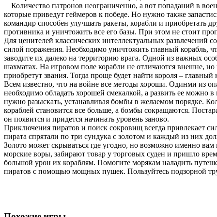
Количество патронов неограниченно, а вот попаданий в вое
которые приведут геймеров к победе. Но нужно также запасти
командир способен улучшать ракеты, корабли и приобретать др
противника и уничтожить все его базы. При этом не стоит проп
Для ценителей классических интеллектуальных развлечений со
силой поражения. Необходимо уничтожить главный корабль, чт
заводите их далеко на территорию врага. Одной из важных особ
шахматах. На игровом поле корабли не отличаются внешне, но
приобретут звания. Тогда проще будет найти короля – главный 
Всем известно, что на войне все методы хороши. Одинми из оп
необходимо обладать хорошей смекалкой, а развить ее можно в 
нужно разыскать, устанавливая бомбы в желаемом порядке. К
кораблей становится все больше, а бомбы сокращаются. Постара
он появится и придется начинать уровень заново.
Приключения пиратов и поиск сокровищ всегда привлекает сил
пирата спрятали по три сундука с золотом и каждый из них до
Золото может скрываться где угодно, но возможно именно вам 
морские воры, забирают товар у торговых суден и пришло врем
большой урон их кораблям. Помогите морякам наладить путеше
пиратов с помощью мощных пушек. Пользуйтесь подзорной тру
Похожие игры