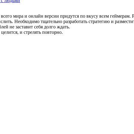
 с людьми
его мира и онлайн версии придутся по вкусу всем геймерам. Ра
числить. Необходимо тщательно разработать стратегию и размес
лей не заставит себя долго ждать.
 целится, и стрелять повторно.