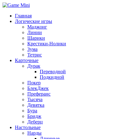
Главная
Логические игры
Маджонг
Линии
Шарики
Крестики-Нолики
Зума
Тетрис
Карточные
Дурак
Переводной
Подкидной
Покер
БлекДжек
Преферанс
Тысяча
Девятка
Бура
Бридж
Деберц
Настольные
Нарды
Длинные