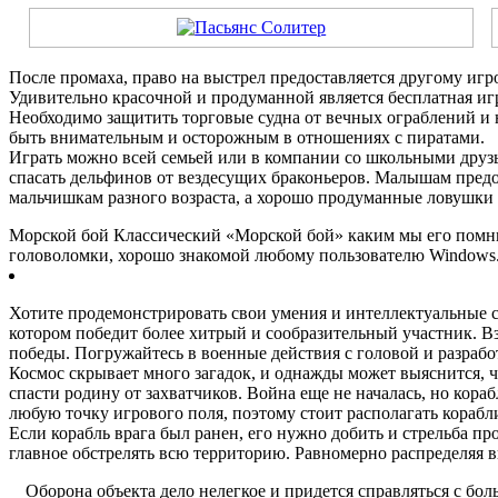
После промаха, право на выстрел предоставляется другому иг
Удивительно красочной и продуманной является бесплатная иг
Необходимо защитить торговые судна от вечных ограблений и 
быть внимательным и осторожным в отношениях с пиратами.
Играть можно всей семьей или в компании со школьными друзь
спасать дельфинов от вездесущих браконьеров. Малышам пре
мальчишкам разного возраста, а хорошо продуманные ловушки 
Морской бой Классический «Морской бой» каким мы его помни
головоломки, хорошо знакомой любому пользователю Windows
Хотите продемонстрировать свои умения и интеллектуальные сп
котором победит более хитрый и сообразительный участник. В
победы. Погружайтесь в военные действия с головой и разрабо
Космос скрывает много загадок, и однажды может выяснится, ч
спасти родину от захватчиков. Война еще не началась, но кора
любую точку игрового поля, поэтому стоит располагать корабл
Если корабль врага был ранен, его нужно добить и стрельба про
главное обстрелять всю территорию. Равномерно распределяя 
Оборона объекта дело нелегкое и придется справляться с б